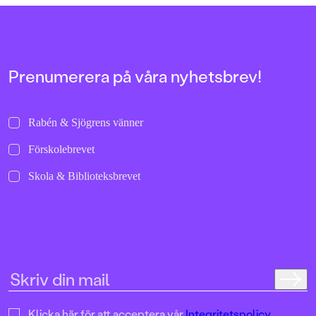
allra första gångerna.
uppochnervänd värl
bilder att titta läng
Jenny Dahlberg som
illustrerat för Kamr
om första boken – F
Tvärtomsson:"Fart o
Prenumerera på våra nyhetsbrev!
byxorna på huvudet 
komikern Måns Nils
Kamratpostenfavori
Dahlberg slår sina p
Rabén & Sjögrens vänner
denna galet kaosiga
medryckande bilderb
Förskolebrevet
Hallhagen tipsar om 
böcker för barn och 
Skola & Biblioteksbrevet
SvD"Mycket underhå
särskilt att rutscha
Dahlbergs bilder som 
en enda sekund. På 
uppslag finns tusen d
upptäcka. Inte minst 
följa familjens hund
sniffande äventyr." -
DN"En bok som komm
till skratt hos såväl 
Klicka här för att acceptera vår
Integritetspolicy.