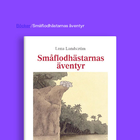
Böcker
/
Småflodhästarnas äventyr