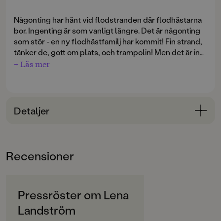
Någonting har hänt vid flodstranden där flodhästarna
bor. Ingenting är som vanligt längre. Det är någonting
som stör - en ny flodhästfamilj har kommit! Fin strand,
tänker de, gott om plats, och trampolin! Men det är inte
lätt att vara nykomling. Hela dagen får den nya lilla
+ Läs mer
flodhästen stå och se på när de andra små
flodhästarna dyker och rutschar, medan den nya
flodhästmamman stretar med sitt husbygge. Plötsligt
en dag är de nya flodhästarna försvunna. Vart har de
Detaljer
tagit vägen? Småflodhästarna ger sig ut i djungeln för
att leta.
Bokinformation
ÅLDERSGRUPP
Recensioner
3-6
ORIGINALTITEL
De nya flodhästarna
Pressröster om Lena
Landström
ORIGINALSPRÅK