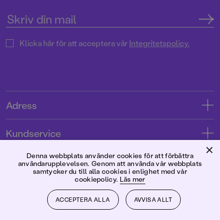
Klicka här för att acceptera vår
Integritetspolicy.
Adress
Adress
Kundservice
08-769 88 00
×
Kontakta oss
Denna webbplats använder cookies för att förbättra
Förlaget
användarupplevelsen. Genom att använda vår webbplats
Tryckerigatan 4
Kundservice
samtycker du till alla cookies i enlighet med vår
cookiepolicy.
Läs mer
Om oss
103 12 Stockholm
Följ oss
Användarvillkor intressenter
Jobba hos oss
ACCEPTERA ALLA
AVVISA ALLT
Org.nr: 556045-7748
Användarvillkor nyhetsbrev
Facebook
Manus