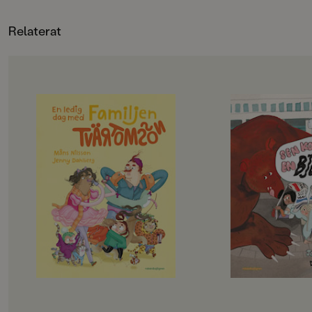
utgång. För vem kunde ana att
vårens första cykeltur skulle sluta
Relaterat
med nya snygga solglasögon?
OM BOKEN
OM BOKEN
Det här är familjen Tvärtomsson -
Jempa och jag är väl
en helt vanlig familj som har
typ. Hennes mamma
kalsongerna utanpå byxorna,
Hawaii, och så har 
precis som alla andra. Det är helg
häftiga saker. Radio
och då ska familjen hitta på något
lasersvärd och en eg
riktigt roligt, bestämmer barnen.
Men det passar aldrig
Det blir storstädning! NEEEEJ,
alla häftiga saker.
skriker föräldrarna, de vill gå till
– Det går inte nu, fö
badhuset och dinosauriemuseum!
städat, säger Jempa.
Okej, suckar barnen, men först
på landet.
måste föräldrarna få på sig skor och
Jempa är också helt 
jacka, och det tar en evig tid. På
En dag kommer hon p
badhuset måste man springa, så
gömma oss, och sen s
man inte ramlar och slår sig, och på
Den går till Ljusdal,
museet får man gärna pilla och
där finns det en gla