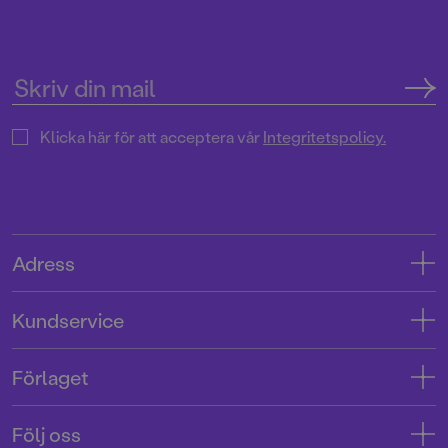
böcker för barn och unga i
SvD"Mycket underhållande,
särskilt att rutscha med i Jenny
Dahlbergs bilder som inte sitter still
en enda sekund. På vartenda
uppslag finns tusen detaljer att
upptäcka. Inte minst delikat är att
följa familjens hund på dess
Klicka här för att acceptera vår
Integritetspolicy.
sniffande äventyr." - Pia Huss,
DN"En bok som kommer att locka
till skratt hos såväl små som stora." -
BTJ.
Adress
Adress
Kundservice
08-769 88 00
Kontakta oss
Förlaget
Tryckerigatan 4
Kundservice
Om oss
103 12 Stockholm
Följ oss
Användarvillkor intressenter