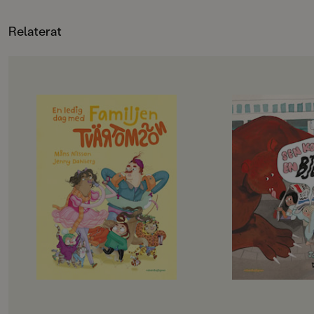
utgång. För vem kunde ana att
vårens första cykeltur skulle sluta
Relaterat
med nya snygga solglasögon?
OM BOKEN
OM BOKEN
Det här är familjen Tvärtomsson -
Jempa och jag är väl
en helt vanlig familj som har
typ. Hennes mamma
kalsongerna utanpå byxorna,
Hawaii, och så har 
precis som alla andra. Det är helg
häftiga saker. Radio
och då ska familjen hitta på något
lasersvärd och en eg
riktigt roligt, bestämmer barnen.
Men det passar aldrig
Det blir storstädning! NEEEEJ,
alla häftiga saker.
skriker föräldrarna, de vill gå till
– Det går inte nu, fö
badhuset och dinosauriemuseum!
städat, säger Jempa.
Okej, suckar barnen, men först
på landet.
måste föräldrarna få på sig skor och
Jempa är också helt 
jacka, och det tar en evig tid. På
En dag kommer hon p
badhuset måste man springa, så
gömma oss, och sen s
man inte ramlar och slår sig, och på
Den går till Ljusdal,
museet får man gärna pilla och
där finns det en gla