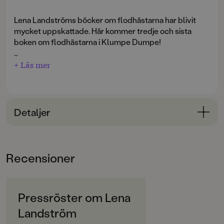
Lena Landströms böcker om flodhästarna har blivit
mycket uppskattade. Här kommer tredje och sista
boken om flodhästarna i Klumpe Dumpe!
"Långt in i djungeln längs floden på en fin och gyttjig
+ Läs mer
strand ligger flodhästbyn. I dag är ingenting som
vanligt i byn. Flodhästmadammen bränner vid sin
sjögräspudding och småflodhästarna glömmer bort
att dyka från sin trampolin. Två nya flodhästar har
Detaljer
kommit, det är en flodhästmamma med sin unge."
Bokinformation
ÅLDERSGRUPP
Recensioner
3-6
ORIGINALTITEL
De nya flodhästarna
Pressröster om Lena
Landström
ORIGINALSPRÅK