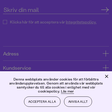
Klicka här för att acceptera vår
Integritetspolicy.
Adress
Adress
Kundservice
08-769 88 00
×
Kontakta oss
Denna webbplats använder cookies för att förbättra
Förlaget
användarupplevelsen. Genom att använda vår webbplats
Tryckerigatan 4
Kundservice
samtycker du till alla cookies i enlighet med vår
cookiepolicy.
Läs mer
Om oss
103 12 Stockholm
Följ oss
Användarvillkor intressenter
Jobba hos oss
ACCEPTERA ALLA
AVVISA ALLT
Org.nr: 556045-7748
Användarvillkor nyhetsbrev
Facebook
Manus