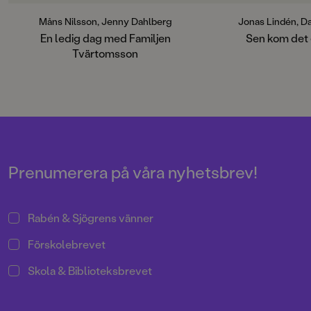
klättra på allt - särskilt det uråldriga
gratis glass. Fast jag
dinosaurieskelettet. Väl hemma är
som Jempa säger är 
Måns Nilsson, Jenny Dahlberg
Jonas Lindén, D
det dags att mysa på extra hårda
En ledig dag med Familjen
Sen kom det 
stolar framför nyheterna, tycker
Duon Jonas Lindén 
Tvärtomsson
barnen. Men mamma vill bara kolla
Henson är tillbaka m
på Mello, och plötsligt är pappas
en bilderbok efter h
skärmtid slut! Hur ska det gå?
Ante! Om att ha en
Komikern och författaren Måns
minst sagt livlig fan
Nilsson står bakom denna fnissiga
och vad är lögn, och
och helgalna berättelse i en
egentligen gränsen? 
uppochnervänd värld. Myllrande
tänkvärt och på pri
bilder att titta länge på av omtyckta
berättarglädjen kansk
Jenny Dahlberg som bland annat
långt.
Prenumerera på våra nyhetsbrev!
illustrerat för Kamratposten.Sagt
om första boken – Familjen
Tvärtomsson:"Fart och fläkt och
Rabén & Sjögrens vänner
byxorna på huvudet blir det när
komikern Måns Nilsson och
Förskolebrevet
Kamratpostenfavoriten Jenny
Dahlberg slår sina påsar ihop i
Skola & Biblioteksbrevet
denna galet kaosiga och
medryckande bilderbok." - Erika
Hallhagen tipsar om årets bästa