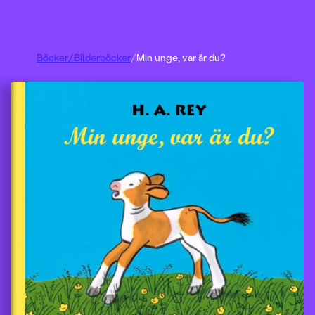
Böcker
/
Bilderböcker
/
Min unge, var är du?