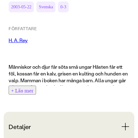
2003-05-22
Svenska
0-3
FÖRFATTARE
H. A. Rey
Människor och djur får söta små ungar Hästen får ett
föl, kossan får en kalv, grisen en kulting och hunden en
valp. Mamman i boken har många barn. Alla ungar går
på upptäcktsfärd och alla mammor letar efter dem.
+ Läs mer
"Var är mina ungar? Kom hit meddetsamma!" Och då
kommer ungarna till sin mamma. Ungarna i den här
boken gömmer sig bakom fliken! H.A. Reays klassiker
från 60-talet kommer säkert att hitta många nya
nyfikna läsare när boken nu kommer i ny upplaga.
Detaljer