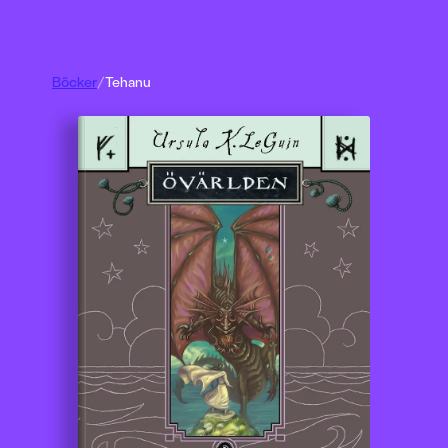
Böcker
/
Tehanu