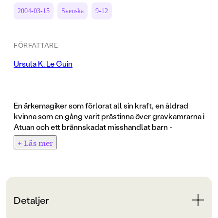
2004-03-15
Svenska
9-12
FÖRFATTARE
Ursula K. Le Guin
En ärkemagiker som förlorat all sin kraft, en åldrad
kvinna som en gång varit prästinna över gravkamrarna i
Atuan och ett brännskadat misshandlat barn -
tillsammans övervinner de faror och fasor och talar
+ Läs mer
med den störste av alla drakar; Kalessin. Den fjärde
boken om Övärlden handlar mest om Tenar, kvinnan
från Gravkamrarna i Atuan och hur hon tar hand om en
misshandlad liten flicka som blivit svårt brännskadad
och lämnad att dö. Tenar har levt ett stillsamt kvinnoliv
Detaljer
som bondhustru på Gont, trollkarlen Geds hemö. På
Gont kallas hon Goha, och det är under det namnet vi