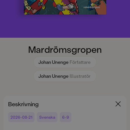
Mardrömsgropen
Johan Unenge
Författare
Johan Unenge
Illustratör
Beskrivning
2026-08-21
Svenska
6-9