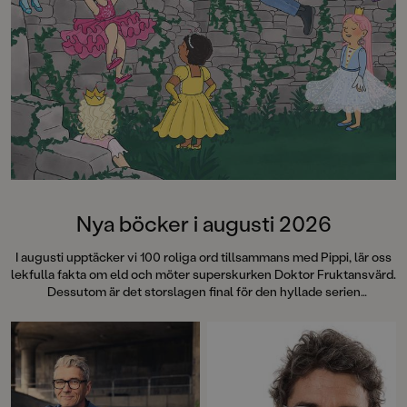
Nya böcker i augusti 2026
I augusti upptäcker vi 100 roliga ord tillsammans med Pippi, lär oss
lekfulla fakta om eld och möter superskurken Doktor Fruktansvärd.
Dessutom är det storslagen final för den hyllade serien
"Fruktansvärda grejer som ingen får veta". Succéboken
Cirkeln
fyller 15 år och det firar vi med att ge ut hela Engelsforstrilogin i
vackra jubileumsutgåvor med nya omslag och illustrerade
snittytor! Läs mer om dessa böcker – och många, många fler!