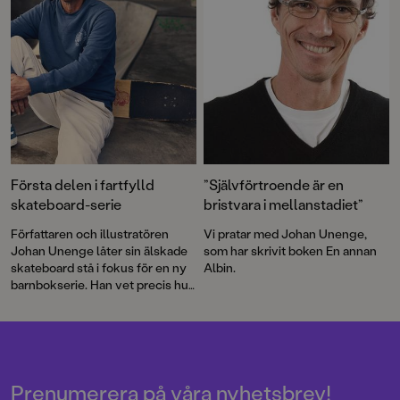
Första delen i fartfylld
”Självförtroende är en
skateboard-serie
bristvara i mellanstadiet”
Författaren och illustratören
Vi pratar med Johan Unenge,
Johan Unenge låter sin älskade
som har skrivit boken En annan
skateboard stå i fokus för en ny
Albin.
barnbokserie. Han vet precis hur
det känns när man sparkar ifrån
och rullar i väg de där allra första
gångerna – och hur det är att
ibland inte våga. Premiär för
Skateboardklubben Blåmärket!
Prenumerera på våra nyhetsbrev!