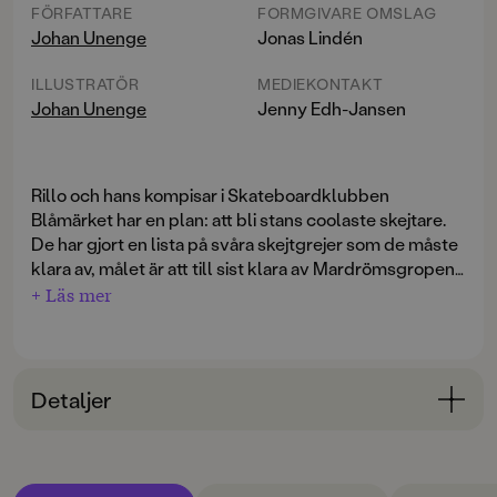
FÖRFATTARE
FORMGIVARE OMSLAG
Johan Unenge
Jonas Lindén
ILLUSTRATÖR
MEDIEKONTAKT
Johan Unenge
Jenny Edh-Jansen
Rillo och hans kompisar i Skateboardklubben
Blåmärket har en plan: att bli stans coolaste skejtare.
De har gjort en lista på svåra skejtgrejer som de måste
klara av, målet är att till sist klara av Mardrömsgropen,
skateparkens största utmaning. Problemet är bara att
+ Läs mer
Johan Unenge, välkänd författare och illustratör, är
ingen av dem riktigt vågar … Samtidigt dyker en tjej på
själv skejtare och vet precis hur det känns när man
sparkcykel upp i kvarteret. Hon plaskar genom
sparkar ifrån och rullar i väg de där allra första
vattenpölar, skrattar högt och verkar ha hur roligt som
gångerna.
helst. Måste hon ha så himla kul jämt? Fattar hon inte
Detaljer
att hela poängen med att åka är att klara av läskiga
saker? Är det inte de coolaste som ska ha roligast?
Bokinformation
Roligt och rappt om skateboard, vänskap och att hitta
ÅLDERSGRUPP
sitt eget sätt att vara modig.