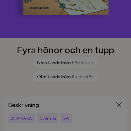
Fyra hönor och en tupp
Lena Landström
Författare
Olof Landström
Illustratör
Beskrivning
2004-07-29
Svenska
3-6