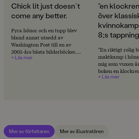
CSR i praktiken.se
Fyra hönor och en tupp
Chick lit just doesn´t
”en klockren
Tyskland, Frankrike och Japan.
come any better.
över klassis
ORIGINALSPRÅK
Svenska
kvinnokamp 
Fyra hönor och en tupp blev
8;s tappning
ÖVERSÄTTARE
bland annat utsedd av
Joan Sandin
Washington Post till en av
"En riktigt rolig 
2005-års bästa bilderböcker.
SPRÅK
maktkamp i höns
+ Läs mer
”This tale of a farmyard revolt
Svenska
mig som vuxen är
is about as good as a picture
boken en klockren
book can get… The art is
PUBLICERINGSDATUM
+ Läs mer
över klassisk kv
delicious as the gently satirical
2004-07-29
grupp 8;s tappni
text. …Chick lit just doesn´t
kan lika gärna lä
come any better.” The
Produktion
berättelse om att
Washington Post Book World
rättvisa. Texten f
MILJÖMÄRKNING
med ett språk so
Nej
vardagligt och kr
charmiga och trä
CE-MÄRKNING
Mer av författaren
Mer av illustratören
bilderna komplett
Nej