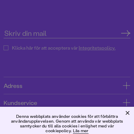
Klicka här för att acceptera vår
Integritetspolicy.
Adress
Adress
Kundservice
08-769 88 00
×
Kontakta oss
Denna webbplats använder cookies för att förbättra
Förlaget
användarupplevelsen. Genom att använda vår webbplats
Tryckerigatan 4
Kundservice
samtycker du till alla cookies i enlighet med vår
cookiepolicy.
Läs mer
Om oss
103 12 Stockholm