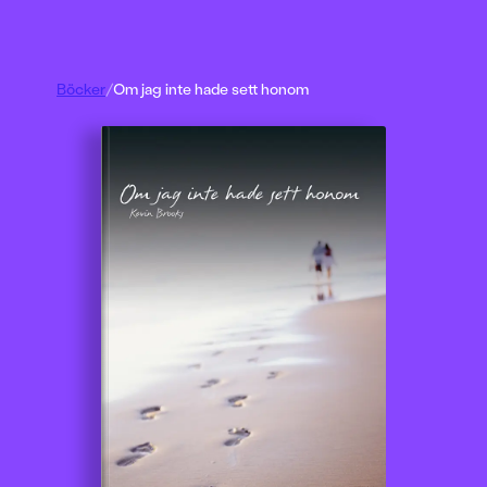
Böcker
/
Om jag inte hade sett honom