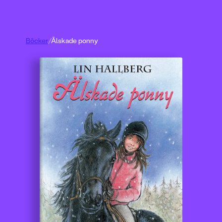
Böcker
/
Älskade ponny