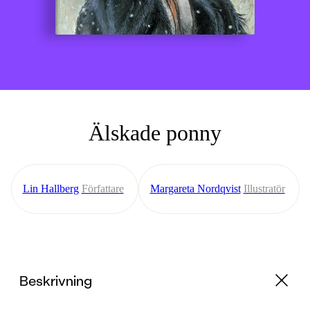
Älskade ponny
Lin Hallberg
Författare
Margareta Nordqvist
Illustratör
Beskrivning