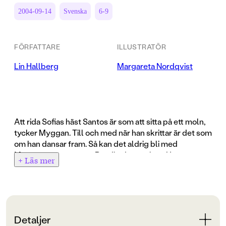
2004-09-14
Svenska
6-9
FÖRFATTARE
ILLUSTRATÖR
Lin Hallberg
Margareta Nordqvist
Att rida Sofias häst Santos är som att sitta på ett moln,
tycker Myggan. Till och med när han skrittar är det som
om han dansar fram. Så kan det aldrig bli med
Myggans egen ponny Bandit, det vet hon. Han är
+ Läs mer
visserligen mysig och ursnäll, men för stark för
Myggan. Ibland får hon den där läskiga känslan av att
hon inte klarar av sin egen häst. När Sofia erbjuder
Myggan att bli skötare till Santos blir hon jublande
glad. Samtidigt är det omöjligt att ha två hästar och
Detaljer
dessutom hinna med skolan. "Ibland måste man välja