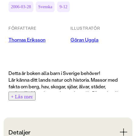
2006-03-28
Svenska
9-12
FÖRFATTARE
ILLUSTRATÖR
Thomas Eriksson
Göran Uggla
Detta är boken alla barn i Sverige behöver!
Lär känna ditt lands natur och historia. Massor med
fakta om berg, hav, skogar, sjöar, älvar, städer,
näringsliv, historia, mat, hus och språk. Rikt och roligt
+ Läs mer
illustrerad med teckningar - och med foton och kartor.
Detaljer