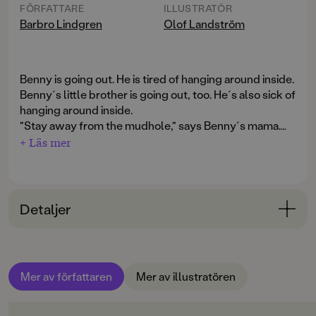
FÖRFATTARE
ILLUSTRATÖR
Barbro Lindgren
Olof Landström
Benny is going out. He is tired of hanging around inside.
Benny´s little brother is going out, too. He´s also sick of
hanging around inside.
"Stay away from the mudhole," says Benny´s mama.
"Oink, oink," says Benny.
+ Läs mer
Witty, expressive art and a simple text make this a
Then Benny and his little brother head straight for the
delightful addition to Barbro Lindgren´s and Olof
mudhole.
Landström´s award-winning Benny books.
Detaljer
Engelsk utgåva av "Nöff nöff Benny"
Bokinformation
ÅLDERSGRUPP
Mer av författaren
Mer av illustratören
3-6
ORIGINALTITEL