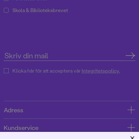
Skola & Biblioteksbrevet
Klicka här för att acceptera vår
Integritetspolicy.
Adress
Adress
Kundservice
08-769 88 00
×