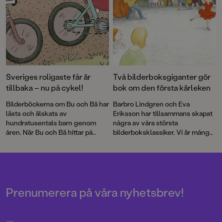
Sveriges roligaste får är
Två bilderboksgiganter gör
tillbaka – nu på cykel!
bok om den första kärleken
Bilderböckerna om Bu och Bä har
Barbro Lindgren och Eva
lästs och älskats av
Eriksson har tillsammans skapat
hundratusentals barn genom
några av våra största
åren. När Bu och Bä hittar på
bilderboksklassiker. Vi är många
något blir det oftast konstigt,
som skrattat med Max, njutit av
men till slut ordnar det ändå upp
den vilda bebins äventyr och
sig utan att de riktigt vet hur det
gråtit floder till Andrejs längtan.
gått till.
Boken om Juan och Rosalia är
deras första gemensamma bok
på många år.
Prenumerera på våra nyhetsbrev!