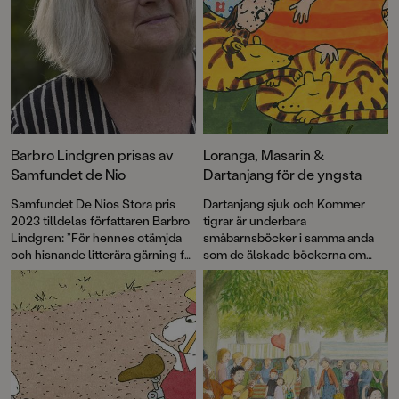
Barbro Lindgren prisas av
Loranga, Masarin &
Samfundet de Nio
Dartanjang för de yngsta
Samfundet De Nios Stora pris
Dartanjang sjuk och Kommer
2023 tilldelas författaren Barbro
tigrar är underbara
Lindgren: ”För hennes otämjda
småbarnsböcker i samma anda
och hisnande litterära gärning för
som de älskade böckerna om
alla åldrar.”
Max! Med korta meningar,
färgstarka illustrationer och mitt i
prick-humor får vi äntligen möta
de underbart knasiga favoriterna
Loranga, Masarin och Dartanjang
i ett helt nytt format.