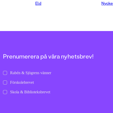
över.
Eld
Nycke
Prenumerera på våra nyhetsbrev!
Rabén & Sjögrens vänner
Förskolebrevet
Skola & Biblioteksbrevet