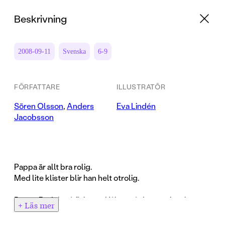
Beskrivning
2008-09-11
Svenska
6-9
FÖRFATTARE
ILLUSTRATÖR
Sören Olsson
,
Anders
Eva Lindén
Jacobsson
Pappa är allt bra rolig.
Med lite klister blir han helt otrolig.
Pappa Rudolf på fisketur, Håkan på dansavslutning,
+ Läs mer
pappa och Håkan i slaget mot danskarna, hela familjen
Andersson på husvagnssemester - det är bäddat för