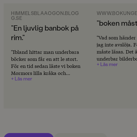
ORIGINALSPRÅK
Svenska
HIMMELSBLAAOGON.BLOG
WWW.BOKUNGE
G.SE
”boken måst
SPRÅK
”En ljuvlig banbok på
Svenska
rim.”
"Vad som händer 
jag inte avslöja. 
PUBLICERINGSDATUM
måste läsas. Det ä
"Ibland hittar man underbara
2009-08-28
underbar bilderb
böcker som får en att le stort.
+ Läs mer
måttet både i text o
Produktion
För en tid sedan läste vi boken
här är trejde bok
Mormors lilla kråka och
MILJÖMÄRKNING
+ Läs mer
Mormor och kråk
pappan av Björn Bergenholtz
Nej
blir bara bättre o
på jobbet och iallafall jag fick
ÄLSKAR att texte
mig ett riktigt gott skratt!!"
CE-MÄRKNING
och att man fakti
Himmelsblaaogon
Nej
sig igenom rimme
övrigt inte alls ä
Produktdetaljer
eller tillrättalag
bilderböcker ofta
ISBN
Dessutom är det 
9789129669886