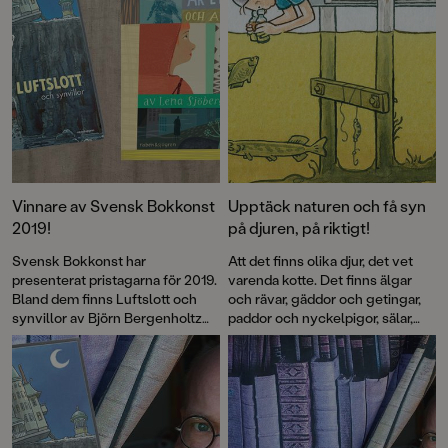
Vinnare av Svensk Bokkonst
Upptäck naturen och få syn
2019!
på djuren, på riktigt!
Svensk Bokkonst har
Att det finns olika djur, det vet
presenterat pristagarna för 2019.
varenda kotte. Det finns älgar
Bland dem finns Luftslott och
och rävar, gäddor och getingar,
synvillor av Björn Bergenholtz
paddor och nyckelpigor, sälar,
och Min syster är ett spöke av
maskar, kråkor, fjärilar och många
Lena Sjöberg.
fler. Men hur får man se dem i
verkligheten? Det vet Björn
Bergenholtz som i en ny bok
delar med sig av sina bästa tips.