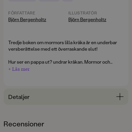
FÖRFATTARE
ILLUSTRATÖR
Björn Bergenholtz
Björn Bergenholtz
Tredje boken om mormors lilla kråka är en underbar
versberättelse med ett överraskande slut!
Hur ser en pappa ut? undrar kråkan. Mormor och
kråkan ger sig ut på jakt efter kråkans pappa, som
+ Läs mer
försvann för länge sen utan att kråkan fick träffa
honom. En gammal hippie till kaja visar vägen till en
soptipp ...
Detaljer
Bokinformation
ÅLDERSGRUPP
Recensioner
3-6