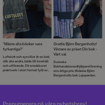
”Måste alla böcker vara
Grattis Björn Bergenholtz!
fyrkantiga?”
Vinnare av priset Din bok -
Vårt val
Luftslott och synvillor är en bok
olik alla andra, både till innehåll
Svenska
och utförande. Ett snedskuret
Bokhandelsmedhjälpareförening
praktverk i stort format fyllt av
ens årliga pris tilldelas Björn
tankeväckande bilder i Björn
Bergenholtz bok Lejoparden.
Bergenholtz omisskännliga stil.
Prenumerera på våra nyhetsbrev!