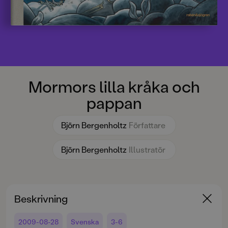
Mormors lilla kråka och
pappan
Björn Bergenholtz
Författare
Björn Bergenholtz
Illustratör
Beskrivning
2009-08-28
Svenska
3-6