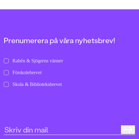
137 och Ond 113. Böc
fristående. Sagt om 
i serien:
”Välskriven, lättläs
och trovärdig”
Dagens Nyheter”Ang
verkligen hur man 
Prenumerera på våra nyhetsbrev!
stämningen så att hå
armarna.”
Metro”Det här är rik
Barn&ungdomsboks
Rabén & Sjögrens vänner
Förskolebrevet
Skola & Biblioteksbrevet