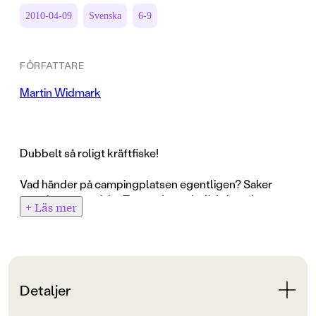
2010-04-09
Svenska
6-9
FÖRFATTARE
Martin Widmark
Dubbelt så roligt kräftfiske!
Vad händer på campingplatsen egentligen? Saker
försvinner mystiskt. Tur att den välfyllda kräftburen
+ Läs mer
ute i sjön ligger säkert! Eller ...?
Lasse och Maja tältar tillsammans med Miranda och
hennes lilla apa. Det råder ett härligt sensommarlugn
på campingplatsen. Men så försvinner deras
Detaljer
nyplockade kantareller och en svampkniv spårlöst.
Kan någon av de märkliga grannarna ligga bakom?