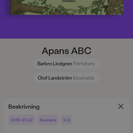
Apans ABC
Barbro Lindgren
Författare
Olof Landström
Illustratör
Beskrivning
2010-07-02
Svenska
3-6