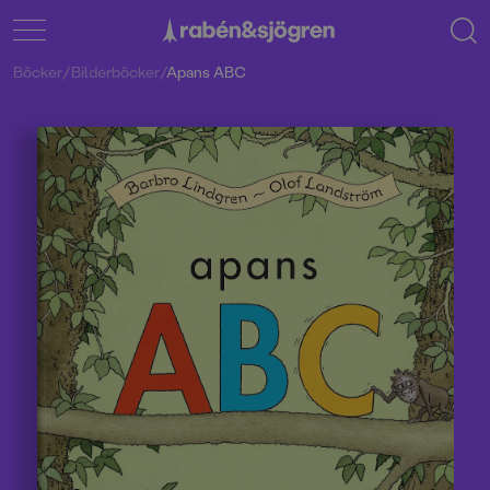
Böcker
/
Bilderböcker
/
Apans ABC