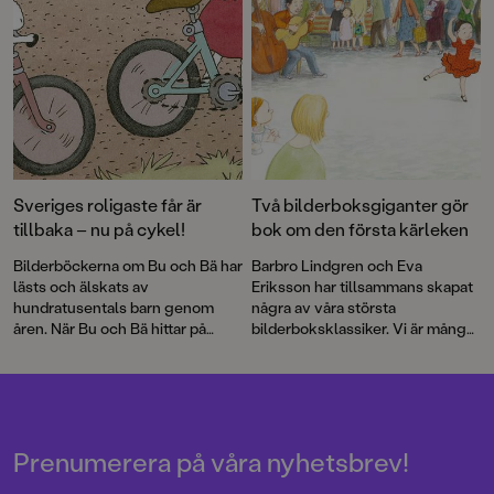
Sveriges roligaste får är
Två bilderboksgiganter gör
tillbaka – nu på cykel!
bok om den första kärleken
Bilderböckerna om Bu och Bä har
Barbro Lindgren och Eva
lästs och älskats av
Eriksson har tillsammans skapat
hundratusentals barn genom
några av våra största
åren. När Bu och Bä hittar på
bilderboksklassiker. Vi är många
något blir det oftast konstigt,
som skrattat med Max, njutit av
men till slut ordnar det ändå upp
den vilda bebins äventyr och
sig utan att de riktigt vet hur det
gråtit floder till Andrejs längtan.
gått till.
Boken om Juan och Rosalia är
deras första gemensamma bok
på många år.
Prenumerera på våra nyhetsbrev!