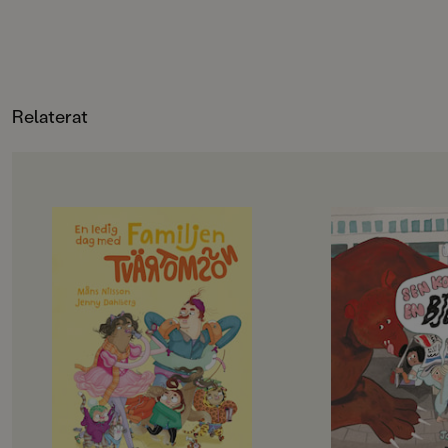
böckerna.
gången 1970, men är
minst sagt modern 
lekfulla, livsbejaka
karaktärer i en till
och pekpinnar. Den 
utgåvan har samma k
Relaterat
illustrationer som o
nu i färg för en änn
sprakande läsupplev
OM BOKEN
OM BOKEN
Det här är familjen Tvärtomsson -
Jempa och jag är väl
en helt vanlig familj som har
typ. Hennes mamma
kalsongerna utanpå byxorna,
Hawaii, och så har 
precis som alla andra. Det är helg
häftiga saker. Radio
och då ska familjen hitta på något
lasersvärd och en eg
riktigt roligt, bestämmer barnen.
Men det passar aldrig
Det blir storstädning! NEEEEJ,
alla häftiga saker.
skriker föräldrarna, de vill gå till
– Det går inte nu, fö
badhuset och dinosauriemuseum!
städat, säger Jempa.
Okej, suckar barnen, men först
på landet.
måste föräldrarna få på sig skor och
Jempa är också helt 