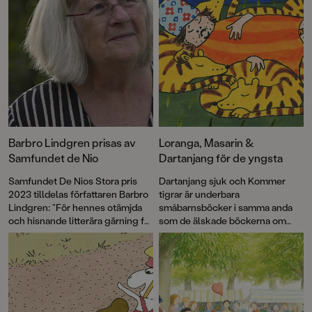
Barbro Lindgren prisas av
Loranga, Masarin &
Samfundet de Nio
Dartanjang för de yngsta
Samfundet De Nios Stora pris
Dartanjang sjuk och Kommer
2023 tilldelas författaren Barbro
tigrar är underbara
Lindgren: ”För hennes otämjda
småbarnsböcker i samma anda
och hisnande litterära gärning för
som de älskade böckerna om
alla åldrar.”
Max! Med korta meningar,
färgstarka illustrationer och mitt i
prick-humor får vi äntligen möta
de underbart knasiga favoriterna
Loranga, Masarin och Dartanjang
i ett helt nytt format.