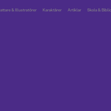
attare & Illustratörer
Karaktärer
Artiklar
Skola & Bibli