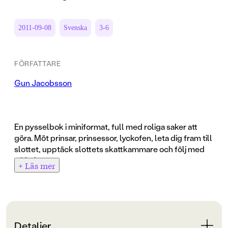
2011-09-08
Svenska
3-6
FÖRFATTARE
Gun Jacobsson
En pysselbok i miniformat, full med roliga saker att
göra. Möt prinsar, prinsessor, lyckofen, leta dig fram till
slottet, upptäck slottets skattkammare och följ med
på bal.
+ Läs mer
Detaljer