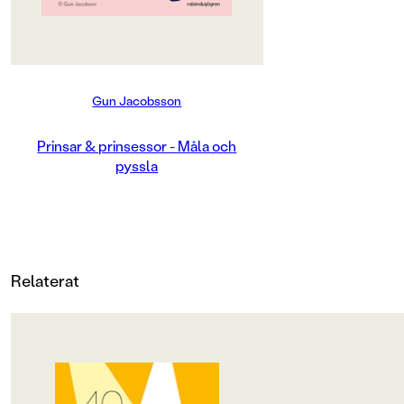
Produktion
Produktdetaljer
Gun Jacobsson
ISBN
9789129679243
Prinsar & prinsessor - Måla och
pyssla
FORMAT
Relaterat
OM BOKEN
OM BOKEN