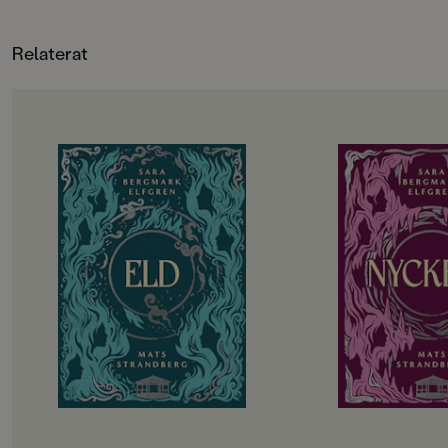
som förut men kanske kan det nya
debutanten Ida Pyk e
bli bra också? Eller?
inre och yttre resa 
Relaterat
och vilsen men ocks
sommar.
OM BOKEN
OM BOKEN
De utvalda ska börja andra året på
Det har gått drygt 
gymnasiet. Hela sommarlovet har
tragedin i Engelsfo
de hållit andan i väntan på
gympasal. De utvalda
demonernas nästa drag. Men hotet
att återhämta sig in
kommer från ett håll de aldrig
vänds upp och ner i
kunnat förutse. Det blir alltmer
besvaras. Hemlighete
uppenbart att något är väldigt,
Lojaliteter prövas. T
väldigt fel i Engelsfors. Det
att rinna ut och till 
förflutna vävs ihop med nuet. De
utvalda bara vara sä
levande möter de döda. De utvalda
Allt kommer att förä
knyts allt tätare till varandra och
påminns återigen om att magi inte
kan lindra olycklig kärlek eller laga
krossade hjärtan.