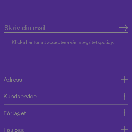
Klicka här för att acceptera vår
Integritetspolicy.
Adress
Adress
Kundservice
08-769 88 00
Kontakta oss
Förlaget
Tryckerigatan 4
Kundservice
Om oss
103 12 Stockholm
Följ oss
Användarvillkor intressenter