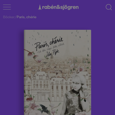
Böcker
/
Paris, chérie