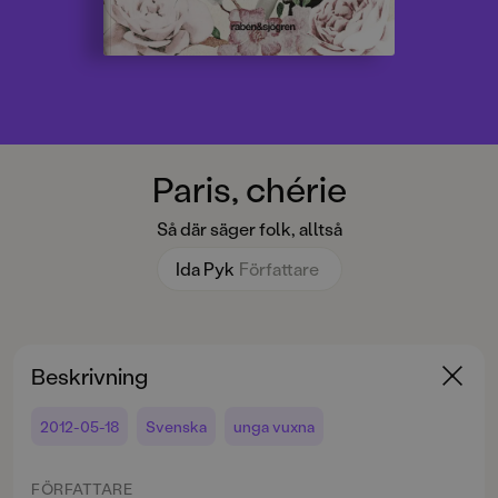
Paris, chérie
Så där säger folk, alltså
Ida Pyk
Författare
Beskrivning
2012-05-18
Svenska
unga vuxna
FÖRFATTARE