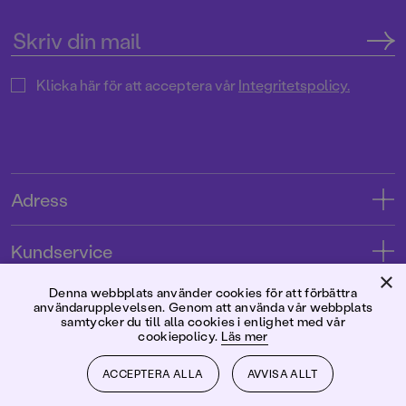
Klicka här för att acceptera vår
Integritetspolicy.
Adress
Adress
Kundservice
08-769 88 00
×
Kontakta oss
Denna webbplats använder cookies för att förbättra
Förlaget
användarupplevelsen. Genom att använda vår webbplats
Tryckerigatan 4
Kundservice
samtycker du till alla cookies i enlighet med vår
cookiepolicy.
Läs mer
Om oss
103 12 Stockholm
Följ oss
Användarvillkor intressenter
Jobba hos oss
ACCEPTERA ALLA
AVVISA ALLT
Org.nr: 556045-7748
Användarvillkor nyhetsbrev
Facebook