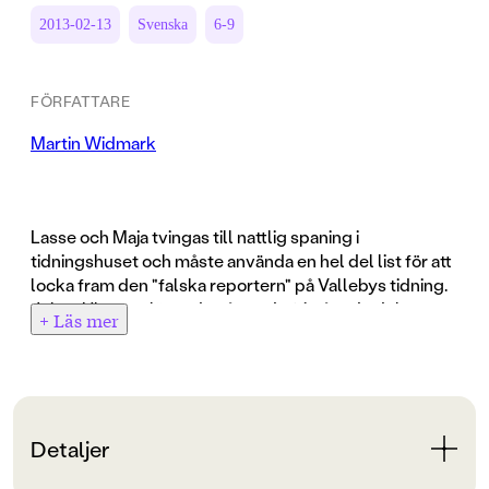
2013-02-13
Svenska
6-9
FÖRFATTARE
Martin Widmark
Lasse och Maja tvingas till nattlig spaning i
tidningshuset och måste använda en hel del list för att
locka fram den "falska reportern" på Vallebys tidning.
Johan Ulveson läser den åttonde fristående delen av
+ Läs mer
Martin Widmarks kritikerrosade serie om LasseMajas
detektivbyrå.
1 cd. Speltid 52 min.
Detaljer