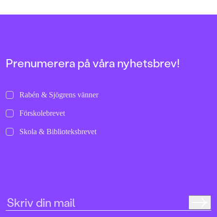
137 och Ond 113. Böc
fristående. Sagt om 
i serien:
”Välskriven, lättläs
och trovärdig”
Dagens Nyheter”Ang
verkligen hur man 
Prenumerera på våra nyhetsbrev!
stämningen så att hå
armarna.”
Metro”Det här är rik
Barn&ungdomsboks
Rabén & Sjögrens vänner
Förskolebrevet
Skola & Biblioteksbrevet