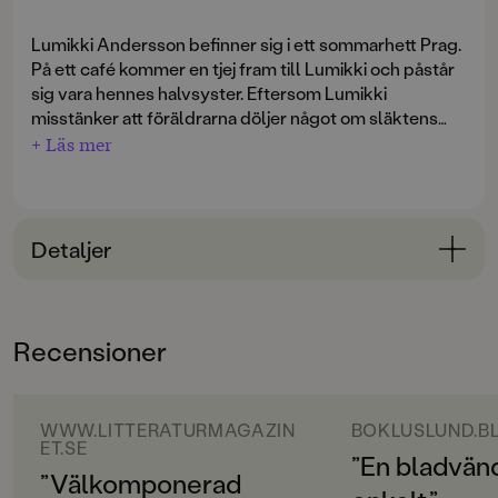
Lumikki Andersson befinner sig i ett sommarhett Prag.
På ett café kommer en tjej fram till Lumikki och påstår
sig vara hennes halvsyster. Eftersom Lumikki
misstänker att föräldrarna döljer något om släktens
historia för henne, blir hon intresserad.
+ Läs mer
Tjejen lyckas lura med sig Lumikki till ett religiöst
möte, och hon blir indragen i en sekt som är mitt uppe i
planeringen av sitt kollektiva självmord. Lumikki
Detaljer
tvingas springa för livet genom Prags gator och
kyrkogårdar för att förhindra den stora tragedin. I
Bokinformation
uppföljaren till
Röd som blod
är oskulden allt annat än
ÅLDERSGRUPP
vit som snö.
Recensioner
unga vuxna
ORIGINALTITEL
Valkoinen kuin lumi
WWW.LITTERATURMAGAZIN
BOKLUSLUND.B
ET.SE
”En bladvän
ORIGINALSPRÅK
”Välkomponerad