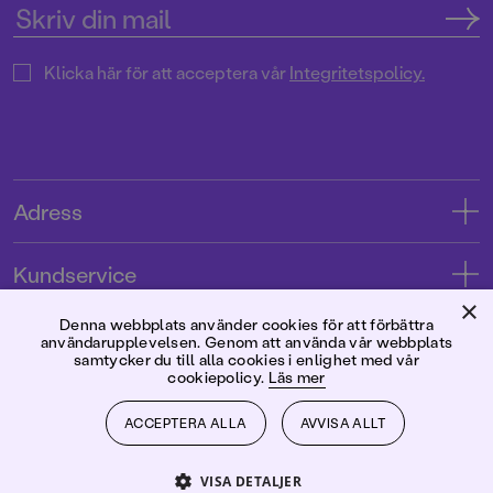
Klicka här för att acceptera vår
Integritetspolicy.
Adress
Adress
Kundservice
08-769 88 00
×
Kontakta oss
Denna webbplats använder cookies för att förbättra
Förlaget
användarupplevelsen. Genom att använda vår webbplats
Tryckerigatan 4
Kundservice
samtycker du till alla cookies i enlighet med vår
cookiepolicy.
Läs mer
Om oss
103 12 Stockholm
Följ oss
Användarvillkor intressenter
Jobba hos oss
ACCEPTERA ALLA
AVVISA ALLT
Org.nr: 556045-7748
Användarvillkor nyhetsbrev
Facebook
Manus
2026
©
Rabén & Sjögren
VISA DETALJER
Integritetspolicy
Instagram