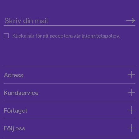
Klicka här för att acceptera vår
Integritetspolicy.
Adress
Adress
Kundservice
08-769 88 00
Kontakta oss
Förlaget
Tryckerigatan 4
Kundservice
Om oss
103 12 Stockholm
Följ oss
Användarvillkor intressenter
Jobba hos oss
Org.nr: 556045-7748