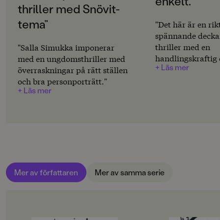
enkelt.”
Finska
thriller med Snövit-
tema”
ÖVERSÄTTARE
"Det här är en rik
Mattias Huss
spännande deckar
thriller med en
"Salla Simukka imponerar
SPRÅK
handlingskraftig
med en ungdomsthriller med
Svenska
+ Läs mer
mångfasetterad 
överraskningar på rätt ställen
Trådar läggs ut s
och bra personporträtt."
SERIE
+ Läs mer
väldigt sugen på 
Lumikki Andersson
bladvändare helt 
PUBLICERINGSDATUM
2015-04-08
LÄSORDNING
2
Mer av författaren
Mer av samma serie
Produktion
PAPPER
Bokpapper trähaltigt