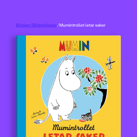
Böcker
/
Bilderböcker
/
Mumintrollet letar saker