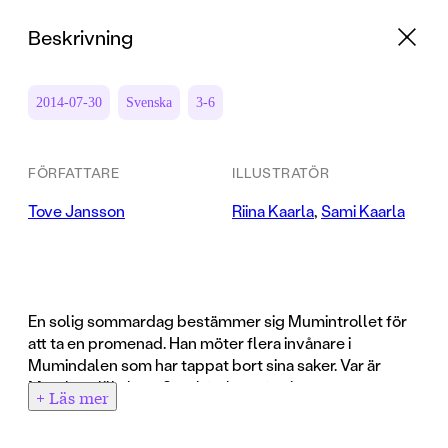
Beskrivning
2014-07-30
Svenska
3-6
FÖRFATTARE
ILLUSTRATÖR
Tove Jansson
Riina Kaarla
,
Sami Kaarla
En solig sommardag bestämmer sig Mumintrollet för
att ta en promenad. Han möter flera invånare i
Mumindalen som har tappat bort sina saker. Var är
Mymlans lilla katt, Snorkfrökens fotring,
+ Läs mer
Snusmumrikens munspel och Muminpappans hatt?