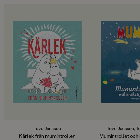
OM BOKEN
OM BOKEN
Kärleken är tystlåten, kärleken är
Mumintrollet badar 
vild. Kärleken är försiktig, kärleken
blänkande liten vit 
är modig. Kärlek är att hålla nära,
blänker som en stjär
och att släppa iväg. Kärleken är allt.
verkligen vara en ön
Snorkfröken tror? V
Nu kommer Mumintrollen med en
Mumintrollet önska s
perfekt presentbok till någon du
att önska sig någonti
tycker om. Passar till både partner,
själv? Han måste råd
bästisen, farmor och din lilla
Snusmumriken som v
favoritunge.
önskningar.
Tove Jansson
Tove Jansson, T
Kärlek från mumintrollen
Mumintrollet och 