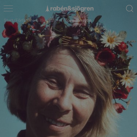
Start
/
Författare & illustratörer
/
Tove Jansson