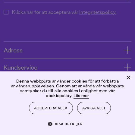
Klicka här för att acceptera vår
Integritetspolicy.
Adress
Adress
Kundservice
08-769 88 00
×
Kontakta oss
Denna webbplats använder cookies för att förbättra
Förlaget
användarupplevelsen. Genom att använda vår webbplats
Tryckerigatan 4
Kundservice
samtycker du till alla cookies i enlighet med vår
cookiepolicy.
Läs mer
Om oss
103 12 Stockholm
Följ oss
Användarvillkor intressenter
Jobba hos oss
ACCEPTERA ALLA
AVVISA ALLT
Org.nr: 556045-7748
Användarvillkor nyhetsbrev
Facebook
Manus
2026
©
Rabén & Sjögren
VISA DETALJER
Integritetspolicy
Instagram
Medarbetare