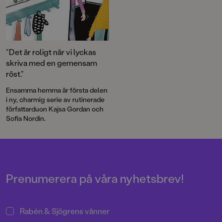
”Det är roligt när vi lyckas
skriva med en gemensam
röst.”
Ensamma hemma är första delen
i ny, charmig serie av rutinerade
författarduon Kajsa Gordan och
Sofia Nordin.
Prenumerera på våra nyhetsbrev!
Rabén & Sjögrens vänner