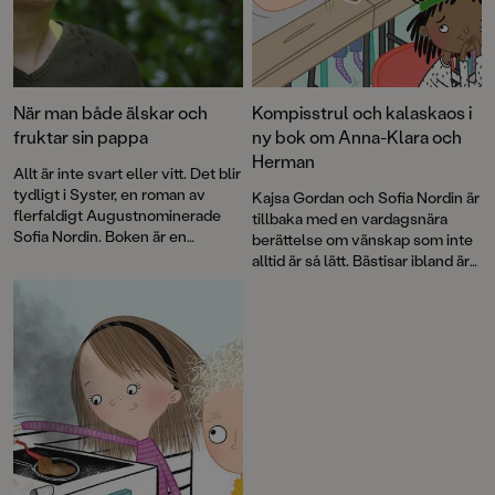
När man både älskar och
Kompisstrul och kalaskaos i
fruktar sin pappa
ny bok om Anna-Klara och
Herman
Allt är inte svart eller vitt. Det blir
tydligt i Syster, en roman av
Kajsa Gordan och Sofia Nordin är
flerfaldigt Augustnominerade
tillbaka med en vardagsnära
Sofia Nordin. Boken är en
berättelse om vänskap som inte
drabbande bladvändare om en
alltid är så lätt. Bästisar ibland är
komplicerad familjerelation –
den andra delen i serien om
och den första stora kärleken.
Anna-Klara och Herman med
illustrationer av Matilda Salmén.