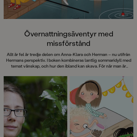
Övernattningsäventyr med
missförstånd
Allt är fel är tredje delen om Anna-Klara och Herman – nu utifrån
Hermans perspektiv. I boken kombineras lantlig sommaridyll med
temat vänskap, och hur den ibland kan skava. För när man är
bortrest är ju allt så … annorlunda.