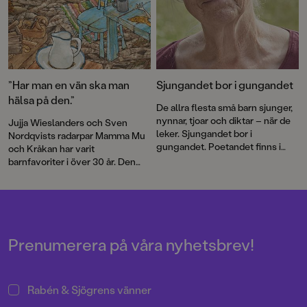
”Har man en vän ska man
Sjungandet bor i gungandet
hälsa på den.”
De allra flesta små barn sjunger,
nynnar, tjoar och diktar – när de
Jujja Wieslanders och Sven
leker. Sjungandet bor i
Nordqvists radarpar Mamma Mu
gungandet. Poetandet finns i
och Kråkan har varit
spretandet med armar och ben
barnfavoriter i över 30 år. Den
och med orden som ska
nya bilderboken
Mamma Mu blir
formuleras, skriver Jujja
ledsen
är en varm berättelse om
Wieslander.
vänskap och försoning.
Prenumerera på våra nyhetsbrev!
Rabén & Sjögrens vänner