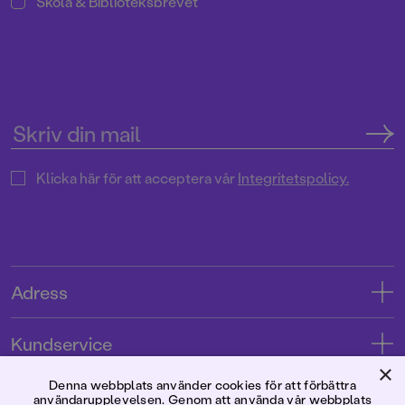
Skola & Biblioteksbrevet
Klicka här för att acceptera vår
Integritetspolicy.
Adress
Adress
Kundservice
08-769 88 00
×
Kontakta oss
Denna webbplats använder cookies för att förbättra
Förlaget
användarupplevelsen. Genom att använda vår webbplats
Tryckerigatan 4