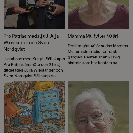
Pro Patrias medalj till Jujja
Mamma Mu fyller 40 år!
Wieslander och Sven
Det har gått 40 år sedan Mamma
Nordqvist
Mu råmade i radio för första
gången. Resten är en kraxig
I samband med Kungl. Sällskapet
historia som har kantats av
Pro Patrias årsmöte den 21 maj
försäljningssuccé, roliga visor
tilldelades Jujja Wieslander och
och priser – och framför allt
Sven Nordqvist Sällskapets
kärlek till fantasin. Nu firas
guldmedalj För medborgerliga
jubileet med en ny pekbok:
förtjänster i 8:e storleken.
Kråkans kläder
.