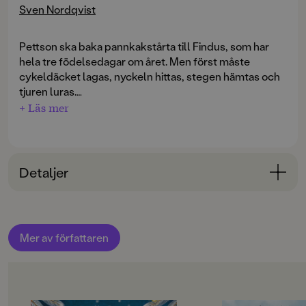
Sven Nordqvist
Pettson ska baka pannkakstårta till Findus, som har
hela tre födelsedagar om året. Men först måste
cykeldäcket lagas, nyckeln hittas, stegen hämtas och
tjuren luras.
+ Läs mer
Detta är en dramatiserad version av boken.
Detaljer
Bokinformation
ORIGINALSPRÅK
Mer av författaren
Svenska
SPRÅK
Svenska
OM BOKEN
OM BOKEN