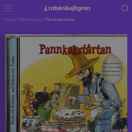
Böcker
/
Bilderböcker
/
Pannkakstårtan