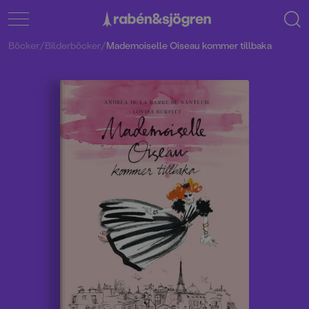
Böcker
/
Bilderböcker
/
Mademoiselle Oiseau kommer tillbaka