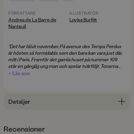
FÖRFATTARE
ILLUSTRATÖR
Andrea de La Barre de
Lovisa Burfitt
Nanteuil
"Det har blivit november. På avenue des Temps Perdus
är hösten så formidable som den bara kan vara just där,
mitt i Paris. Framför det gamla huset på nummer 109
står en gänglig ung man och spelar tvärflöjt. Tonerna
dansar runt på trottoaren, spritter till, tar ett språng upp
+ Läs mer
på Mademoiselle Oiseaus balkong och vidare upp mot
den ljusröda himlen. På vägen möter de de sista dalande
löven. Nu är de grönprickiga träden nästintill nakna."
Detaljer
Det har gått exakt 59 dagar sedan Mademoiselle
Oiseau satte sig på sin matta och flög till Venedig.
Bokinformation
Ensam kvar ser Isabella Mademoiselle Oiseaus våning
ÅLDERSGRUPP
i ett annat ljus och upptäcker att bakom allt parisiskt
Recensioner
6-9
fnurridurr ruvar ett mörker från det förflutna. Ett