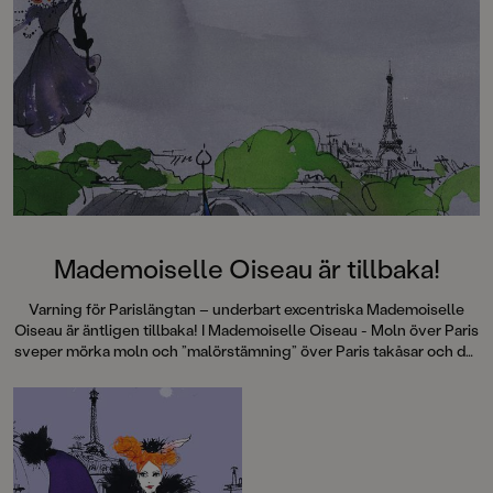
Mademoiselle Oiseau är tillbaka!
Varning för Parislängtan – underbart excentriska Mademoiselle
Oiseau är äntligen tillbaka! I Mademoiselle Oiseau - Moln över Paris
sveper mörka moln och ”malörstämning” över Paris takåsar och det
krävs något alldeles extra för att övervinna onda krafter.