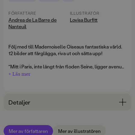
FÖRFATTARE
ILLUSTRATÖR
Andrea de La Barre de
Lovisa Burfitt
Nanteuil
Följ med till Mademoiselle Oiseaus fantastiska värld.
12 bilder att färglägga, riva ut och sätta upp!
"Mitt i Paris, inte långt från floden Seine, ligger avenue
des Temps Perdus. Där, allra högst upp i ett vackert
+ Läs mer
gammalt hus, bor Mademoiselle Oiseau. Lyfter man på
hakan och tittar upp mot våningen svajar huset nästan.
Inte bara för att det är så högt utan också för att
Mademoiselles alla fåglar och katter och konstiga
Detaljer
balkongmöbler gör att det känns lite snurrigt."
Bokinformation
ÅLDERSGRUPP
Mer av författaren
Mer av illustratören
6-9