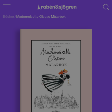
Böcker
/
Mademoiselle Oiseau Målarbok