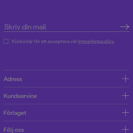
Klicka här för att acceptera vår
Integritetspolicy.
Adress
Adress
Kundservice
08-769 88 00
Kontakta oss
Förlaget
Tryckerigatan 4
Kundservice
Om oss
103 12 Stockholm
Följ oss
Användarvillkor intressenter