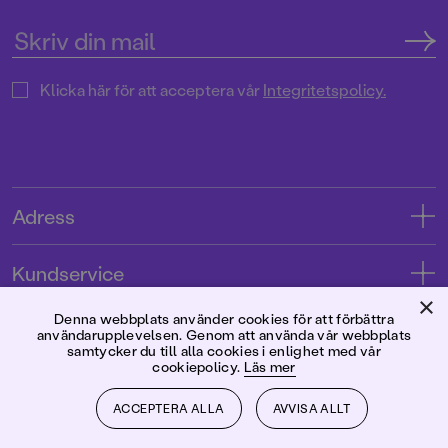
Klicka här för att acceptera vår
Integritetspolicy.
Adress
Adress
Kundservice
08-769 88 00
×
Kontakta oss
Denna webbplats använder cookies för att förbättra
Förlaget
användarupplevelsen. Genom att använda vår webbplats
Tryckerigatan 4
Kundservice
samtycker du till alla cookies i enlighet med vår
cookiepolicy.
Läs mer
Om oss
103 12 Stockholm
Följ oss
Användarvillkor intressenter
Jobba hos oss
ACCEPTERA ALLA
AVVISA ALLT
Org.nr: 556045-7748
Användarvillkor nyhetsbrev
Facebook
Manus