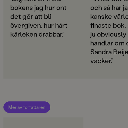
SPRÅK
bokens jag hur ont
och så har ja
Svenska
det gör att bli
kanske värl
PUBLICERINGSDATUM
övergiven, hur hårt
finaste bok.
2015-03-10
kärleken drabbar.”
ju obviously
Produktion
handlar om 
PAPPER
Sandra Beije
Holmen Book Cream
vacker.”
MILJÖMÄRKNING
Ja
CE-MÄRKNING
Nej
Produktdetaljer
Mer av författaren
ISBN
9789129696332