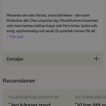
Historien om den första, stora kärleken - den som
förändrar allt. Den utspelar sig i Stockholms innerstad
och man kastas mellan hopp och förtvivlan, lycka och
sorg, upphetsning och apati. En poetisk roman för alla
som varit kära - det spelar ingen roll om man är 15 eller
+ Läs mer
45.
Detaljer
Bokinformation
ÅLDERSGRUPP
Recensioner
unga vuxna
ORIGINALSPRÅK
Svenska
YLVAROSEN.BLOGSPOT.SE
VICTORIAGRAC
”Jag känner med
”Vi har ätit