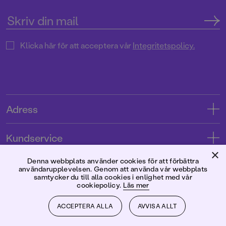
Klicka här för att acceptera vår
Integritetspolicy.
Adress
Adress
Kundservice
08-769 88 00
×
Kontakta oss
Denna webbplats använder cookies för att förbättra
Förlaget
användarupplevelsen. Genom att använda vår webbplats
Tryckerigatan 4
Kundservice
samtycker du till alla cookies i enlighet med vår
cookiepolicy.
Läs mer
Om oss
103 12 Stockholm
Följ oss
Användarvillkor intressenter
Jobba hos oss
ACCEPTERA ALLA
AVVISA ALLT
Org.nr: 556045-7748
Användarvillkor nyhetsbrev
Facebook
Manus