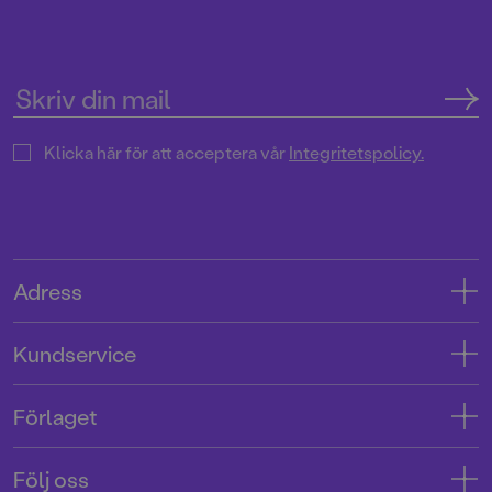
Klicka här för att acceptera vår
Integritetspolicy.
Adress
Adress
Kundservice
08-769 88 00
Kontakta oss
Förlaget
Tryckerigatan 4
Kundservice
Om oss
103 12 Stockholm
Följ oss
Användarvillkor intressenter