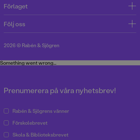
Kontakta oss
Förlaget
Tryckerigatan 4
Kundservice
Om oss
103 12 Stockholm
Följ oss
Användarvillkor intressenter
Jobba hos oss
Org.nr: 556045-7748
Användarvillkor nyhetsbrev
Facebook
Manus
2026
©
Rabén & Sjögren
Integritetspolicy
Instagram
Medarbetare
Cookie Policy
Twitter
Something went wrong...
Miljö och hållbarhet
Pressrum
Prenumerera på våra nyhetsbrev!
Rabén & Sjögrens vänner
Förskolebrevet
Skola & Biblioteksbrevet