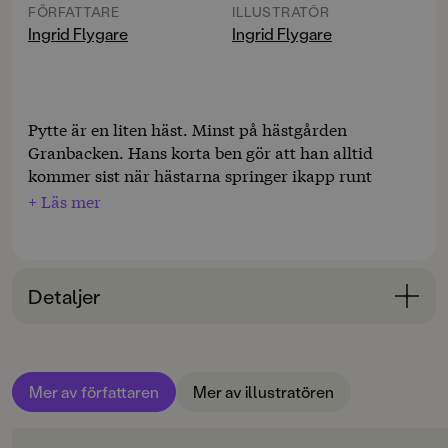
FÖRFATTARE
ILLUSTRATÖR
Ingrid Flygare
Ingrid Flygare
Pytte är en liten häst. Minst på hästgården
Granbacken. Hans korta ben gör att han alltid
kommer sist när hästarna springer ikapp runt
hagen. Och inte får han ställa upp i hopptävlingen
+ Läs mer
heller.
- Du är för liten! Du kommer inte att kunna hoppa
över hindren.
Detaljer
- Ja, du kan faktiskt göra dig illa om du river en
Bokinformation
bom, säger hästkompisarna.
ÅLDERSGRUPP
Så Pytte får vänta i stallet när de andra hästarna
Mer av författaren
Mer av illustratören
3-6
tävlar.
ORIGINALSPRÅK