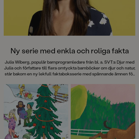
Hallhagen tipsar om årets bästa
böcker för barn och unga i
SvD"Mycket underhållande,
särskilt att rutscha med i Jenny
Dahlbergs bilder som inte sitter still
en enda sekund. På vartenda
uppslag finns tusen detaljer att
upptäcka. Inte minst delikat är att
följa familjens hund på dess
Ny serie med enkla och roliga fakta
sniffande äventyr." - Pia Huss,
DN"En bok som kommer att locka
Julia Wiberg, populär barnprogramledare från bl. a. SVT:s Djur med
till skratt hos såväl små som stora." -
Julia och författare till flera omtyckta barnböcker om djur och natur,
BTJ.
står bakom en ny lekfull faktaboksserie med spännande ämnen för
alla nyfikna barn i förskoleåldern.