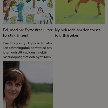
Följ med när Pytte firar jul för
Ny bokserie om den första
första gången!
(djur)kärleken
Den lilla ponnyn Pytte är tillbaka
i en stämningsfull berättelse om
julen och allt vad den innebär
med klappar, mat och pynt. Men
framför allt om omtanke och
snällhet. Ingrid Flygares böcker
om Pytte och hans vänner är
storfavoriter för alla små
hästälskare.