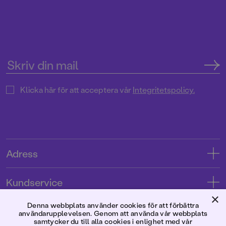
Klicka här för att acceptera vår
Integritetspolicy.
Adress
Adress
Kundservice
08-769 88 00
×
Kontakta oss
Denna webbplats använder cookies för att förbättra
Förlaget
användarupplevelsen. Genom att använda vår webbplats
Tryckerigatan 4
Kundservice
samtycker du till alla cookies i enlighet med vår