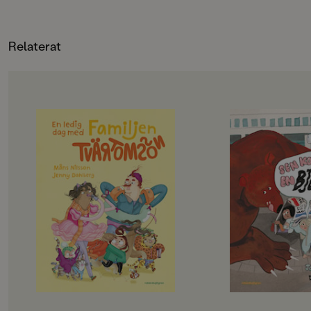
Relaterat
OM BOKEN
OM BOKEN
Det här är familjen Tvärtomsson -
Jempa och jag är väl
en helt vanlig familj som har
typ. Hennes mamma
kalsongerna utanpå byxorna,
Hawaii, och så har 
precis som alla andra. Det är helg
häftiga saker. Radio
och då ska familjen hitta på något
lasersvärd och en eg
riktigt roligt, bestämmer barnen.
Men det passar aldrig
Det blir storstädning! NEEEEJ,
alla häftiga saker.
skriker föräldrarna, de vill gå till
– Det går inte nu, fö
badhuset och dinosauriemuseum!
städat, säger Jempa.
Okej, suckar barnen, men först
på landet.
måste föräldrarna få på sig skor och
Jempa är också helt 
jacka, och det tar en evig tid. På
En dag kommer hon p
badhuset måste man springa, så
gömma oss, och sen s
man inte ramlar och slår sig, och på
Den går till Ljusdal,