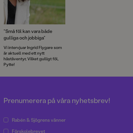
”Små föl kan vara både
gulliga och jobbiga”
Vi intervjuar Ingrid Flygare som
är aktuell med ett nytt
hästäventyr, Vilket gulligt föl,
Pytte!
Prenumerera på våra nyhetsbrev!
Rabén & Sjögrens vänner
Förskolebrevet