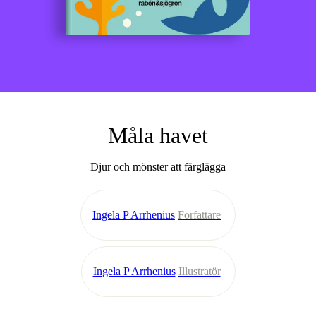
Måla havet
Djur och mönster att färglägga
Ingela P Arrhenius
Författare
Ingela P Arrhenius
Illustratör