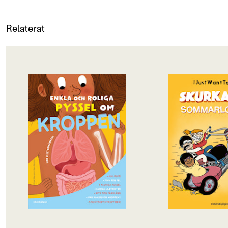
Relaterat
OM BOKEN
OM BOKEN
Hur funkar kroppen egentligen?
Skurkarnas sommarl
Följ med på en pysslig
maxad aktivitetsbok
upptäcktsresa fylld av roliga fakta,
mellanåldern, fylld
kluriga uppgifter och kreativa
läsning och klurigh
aktiviteter. Lär och lek – allt på
hela sommaren. Här 
samma gång! Från den populära
bland annat kasta sig
serien Enkla och roliga fakta av
soloäventyret ”Över
Julia Wiberg. Illustrationer av
skurkskolan”, där ma
Maria Källström.
väg och försöker ta 
dagen utan att bli u
äventyret finns teste
pyssel som tar läsar
in i Skurkarnas skur