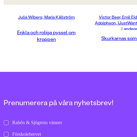
en bok som kombine
aktivitet på ett sätt
roligt, snabbt och hel
Julia Wiberg, Maria Källström
Victor Beer, Emil Ej
målgruppen.
Adolphson, IJustWant
Landeg
Enkla och roliga pyssel om
Skurkarnas so
kroppen
Prenumerera på våra nyhetsbrev!
Rabén & Sjögrens vänner
Förskolebrevet