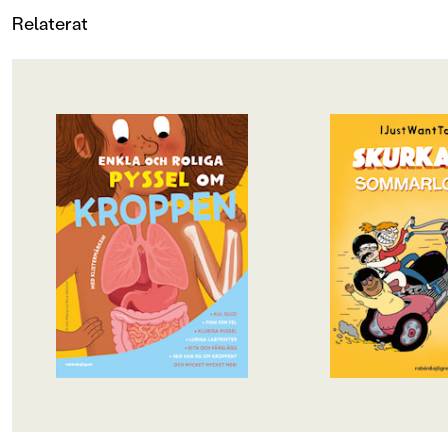
Relaterat
OM BOKEN
OM BOKEN
Hur funkar kroppen egentligen?
Skurkarnas sommarl
Följ med på en pysslig
maxad aktivitetsbok
upptäcktsresa fylld av roliga fakta,
mellanåldern, fylld
kluriga uppgifter och kreativa
läsning och klurigh
aktiviteter. Lär och lek – allt på
hela sommaren. Här 
samma gång! Från den populära
bland annat kasta sig
serien Enkla och roliga fakta av
soloäventyret ”Över
Julia Wiberg. Illustrationer av
skurkskolan”, där ma
Maria Källström.
väg och försöker ta 
dagen utan att bli u
äventyret finns teste
pyssel som tar läsar
in i Skurkarnas skur
en bok som kombine
aktivitet på ett sätt