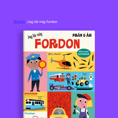
Böcker
/
Jag lär mig fordon