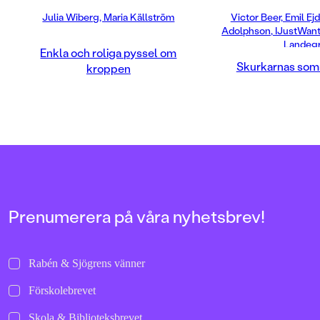
roligt, snabbt och hel
Julia Wiberg, Maria Källström
Victor Beer, Emil Ej
målgruppen.
Adolphson, IJustWant
Landeg
Enkla och roliga pyssel om
Skurkarnas so
kroppen
Prenumerera på våra nyhetsbrev!
Rabén & Sjögrens vänner
Förskolebrevet
Skola & Biblioteksbrevet