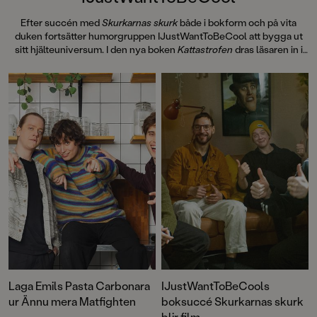
Efter succén med
Skurkarnas skurk
både i bokform och på vita
duken fortsätter humorgruppen IJustWantToBeCool att bygga ut
sitt hjälteuniversum. I den nya boken
Kattastrofen
dras läsaren in i
ett halsbrytande äventyr där världens farligaste laserpekare
riskerar att utlösa den ultimata katastrofen: miljarder katter på väg
mot Hjälteskolan.
Laga Emils Pasta Carbonara
IJustWantToBeCools
ur Ännu mera Matfighten
boksuccé Skurkarnas skurk
blir film