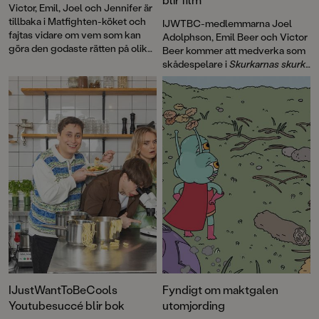
Victor, Emil, Joel och Jennifer är
tillbaka i Matfighten-köket och
IJWTBC-medlemmarna Joel
fajtas vidare om vem som kan
Adolphson, Emil Beer och Victor
göra den godaste rätten på olika
Beer kommer att medverka som
teman. Domare Ara övervakar
skådespelare i
Skurkarnas skurk
det hela och överraskar med att
med förväntad biopremiär i
ge Victor vinsten för en av hans
januari 2026.
rätter! Läsaren får också lära sig
tillaga sushiris och världens
dyraste kött, veta vad en
gräddsifon är och livsviktiga
fakta om carbonara-mannen.
Ännu mera Matfighten
innehåller
32 recept och åtta fajter att testa
hemma: hamburgare, sushi,
carbonara, vegetariskt, thai, fisk,
kött och tårta. Vi bjuder på ett av
Emils recept ur boken!
IJustWantToBeCools
Fyndigt om maktgalen
Youtubesuccé blir bok
utomjording