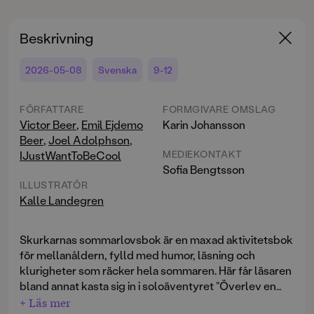
Beskrivning
2026-05-08
Svenska
9-12
FÖRFATTARE
FORMGIVARE OMSLAG
Victor Beer
,
Emil Ejdemo
Karin Johansson
Beer
,
Joel Adolphson
,
MEDIEKONTAKT
IJustWantToBeCool
Sofia Bengtsson
ILLUSTRATÖR
Kalle Landegren
Skurkarnas sommarlovsbok är en maxad aktivitetsbok
för mellanåldern, fylld med humor, läsning och
klurigheter som räcker hela sommaren. Här får läsaren
bland annat kasta sig in i soloäventyret ”Överlev en
dag på skurkskolan”, där man själv väljer väg och
+ Läs mer