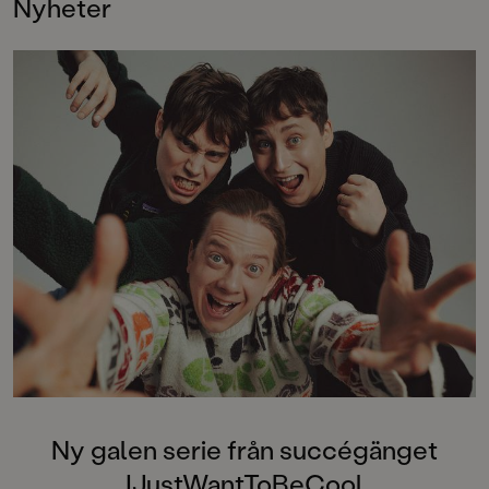
Nyheter
Ny galen serie från succégänget
IJustWantToBeCool