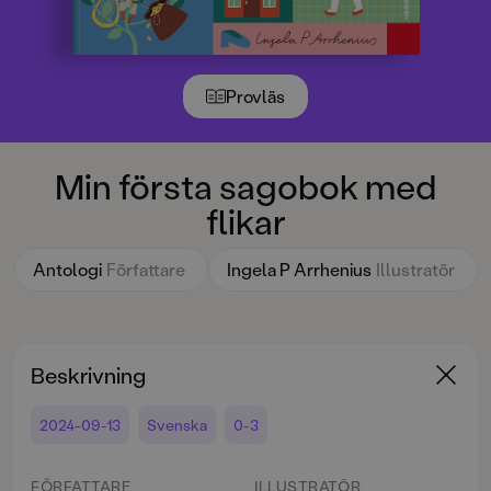
Provläs
Min första sagobok med
flikar
Antologi
Författare
Ingela P Arrhenius
Illustratör
Beskrivning
2024-09-13
Svenska
0-3
FÖRFATTARE
ILLUSTRATÖR