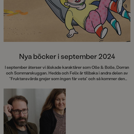
Nya böcker i september 2024
I september återser vi älskade karaktärer som Olle & Bolle, Dorran
och Sommarskuggan. Hedda och Felix är tillbaka i andra delen av
”Fruktansvärda grejer som ingen får veta” och så kommer den
spännande upplösningen på rymdäventyret ”Imperiets arvingar”.
Augustprisade Ellen Strömberg är tillbaka med en ny bladvändare,
och det är även Alex Khourie som förra året gjorde en bejublad
debut med
Bror
. Den som redan nu längtar efter vinter och jul kan
se fram emot en förtrollande julsaga för hela familjen av
fantasymästarna Sara Bergmark Elfgren och Johan Egerkrans.
Välkommen till en maxad bokmånad!