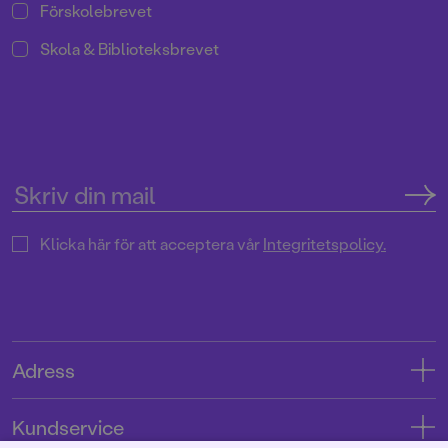
Förskolebrevet
Skola & Biblioteksbrevet
Klicka här för att acceptera vår
Integritetspolicy.
Adress
Adress
Kundservice