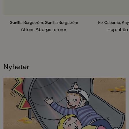
248
FORMAT
Board book
Gunilla Bergström, Gunilla Bergström
Fiz Osborne, K
Alfons Åbergs former
Hej enhörn
Nyheter