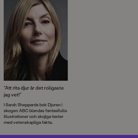
lär vi känna ett gäng fyrbenta
märkliga liv, vad som händer på
och fjäderbeklädda varelser som
korallrevet och vilken som
stormtrivs i city.
egentligen är Sveriges
stökigaste fisk.
”Att rita djur är det roligaste
jag vet!”
I Sarah Sheppards bok Djuren i
skogen ABC blandas fantasifulla
illustrationer och skojiga texter
med vetenskapliga fakta.