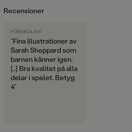
ÅLDERSGRUPP
Recensioner
3-6
ORIGINALSPRÅK
Svenska
FÖRSKOLAN
”Fina illustrationer av
SPRÅK
Sarah Sheppard som
Svenska
barnen känner igen.
SERIE
[…] Bra kvalitet på alla
Djuren i skogen
delar i spelet. Betyg
PUBLICERINGSDATUM
4”
2019-10-11
Produktion
Produktdetaljer
ISBN
9789129719994