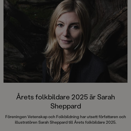
omåttligt populära
instagramkontot Mammasanningar
där hon med en stor dos humor och
pepp tar sig an föräldraskapets
fram- och baksidor. Hon driver
även mediahuset Fixa själv där
Sveriges största hemmafixblogg
med fokus på bakning, DIY och
pyssel ingår.
PS! Vivi och Knut hälsar att det är
lag på att busen ska vara roliga för
den som blir busad med - aldrig
elaka såklart! Och det är förstås den
som busar som får ta städningen
efteråt!
Årets folkbildare 2025 är Sarah
Sheppard
Föreningen Vetenskap och Folkbildning har utsett författaren och
illustratören Sarah Sheppard till Årets folkbildare 2025.