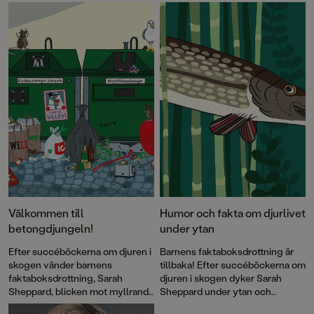
Välkommen till
Humor och fakta om djurlivet
betongdjungeln!
under ytan
Efter succéböckerna om djuren i
Barnens faktaboksdrottning är
skogen vänder barnens
tillbaka! Efter succéböckerna om
faktaboksdrottning, Sarah
djuren i skogen dyker Sarah
Sheppard, blicken mot myllrande
Sheppard under ytan och
gator och torg. I Djuren i staden
berättar om den slemmiga ålens