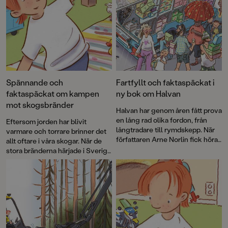
Spännande och
Fartfyllt och faktaspäckat i
faktaspäckat om kampen
ny bok om Halvan
mot skogsbränder
Halvan har genom åren fått prova
en lång rad olika fordon, från
Eftersom jorden har blivit
långtradare till rymdskepp. När
varmare och torrare brinner det
författaren Arne Norlin fick höra
allt oftare i våra skogar. När de
talas om att glassbilsmelodin
stora bränderna härjade i Sverige
används i sökandet efter barn
2018 uppstod idén att skapa en
som gått vilse fick Halvan ett
faktabok för barn och låta Arne
nytt spännande uppdrag.
Norlins och Jonas Burmans
populära barnbokskaraktär
Halvan prova på
brandflygaryrket.