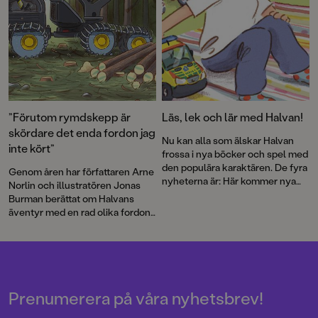
”Förutom rymdskepp är
Läs, lek och lär med Halvan!
skördare det enda fordon jag
Nu kan alla som älskar Halvan
inte kört”
frossa i nya böcker och spel med
den populära karaktären. De fyra
Genom åren har författaren Arne
nyheterna är: Här kommer nya
Norlin och illustratören Jonas
ambulansen, Lek med fordon,
Burman berättat om Halvans
Fordonsjakten och Här kommer
äventyr med en rad olika fordon.
alla fordonen: pekbok och
Nu bär det av ut i skogen. Som
kubpussel.
skogsmaskinist får Halvan köra
den gigantiska skördaren och vi
får lära oss mer om en av
Sveriges grundläggande
näringar. Barnböckerna om
Prenumerera på våra nyhetsbrev!
Halvan har sålt i mer än 2 miljoner