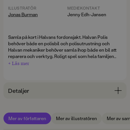
ILLUSTRATÖR
MEDIEKONTAKT
Jonas Burman
Jenny Edh-Jansen
Samla på kort i Halvans fordonsjakt. Halvan Polis
behöver både en polisbil och polisutrustning och
Halvan mekaniker behöver samla ihop både en bil att
reparera och verktyg. Roligt spel som hela familjen
kan vara med på.
+ Läs mer
Detaljer
Bokinformation
ÅLDERSGRUPP
Mer av författaren
Mer av illustratören
Mer av sam
3-6