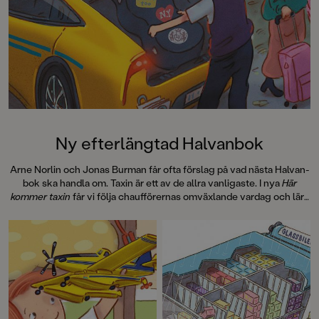
med fokus på bakning, DIY och
pyssel ingår.
PS! Vivi och Knut hälsar att det är
lag på att busen ska vara roliga för
den som blir busad med - aldrig
elaka såklart! Och det är förstås den
som busar som får ta städningen
efteråt!
Ny efterlängtad Halvanbok
Arne Norlin och Jonas Burman får ofta förslag på vad nästa Halvan-
bok ska handla om. Taxin är ett av de allra vanligaste. I nya
Här
kommer taxin
får vi följa chaufförernas omväxlande vardag och lära
oss vad en hybridmotor är, hur en taxameter funkar och hur den
första svenska taxin såg ut.