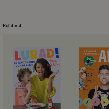
hjälpa en av lammu
kan äta ordentligt, 
familj flaskmatar oc
lammet så hon blir s
Lär dig om livet på
och om alla maskine
Relaterat
som används där.
OM BOKEN
OM BOKEN
Finns det något roligare än att
En av Sveriges popu
busa? Handen i ketchup,
Youtube- och tv-prof
tandkrämsfyllda Oreos och
Hermansson, debute
ballonger i örngottet är bara några
författare med boken
av de bus som intet ont anande
tips och trix!. I den
familjemedlemmar kan råka ut för
sina bästa trix, för 
när ni har läst den här boken. Här
Alex gillar så är det t
kommer den ultimata busbibeln för
läsa om partytrix, tro
alla barn som älskar att hitta på bus.
gympatrix, morgontr
Boken innehåller 59 roliga bus i
inte minst livstrix, s
olika svårighetsgrader: allt från
läskigt och farligt, 
superenkla och medelsvåra till bus
peppa oss själva. Pr