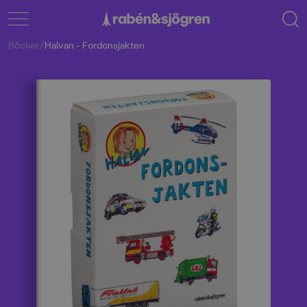
Böcker
/
Halvan - Fordonsjakten