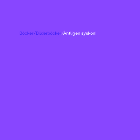
Böcker
/
Bilderböcker
/
Äntligen syskon!