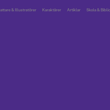
attare & Illustratörer
Karaktärer
Artiklar
Skola & Bibli