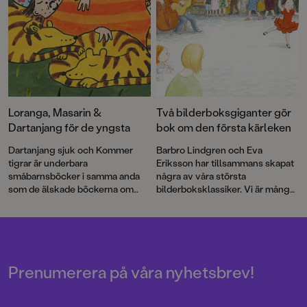
om arbetet med att färglägga
Barbros illustrationer!
Loranga, Masarin &
Två bilderboksgiganter gör
Dartanjang för de yngsta
bok om den första kärleken
Dartanjang sjuk och Kommer
Barbro Lindgren och Eva
tigrar är underbara
Eriksson har tillsammans skapat
småbarnsböcker i samma anda
några av våra största
som de älskade böckerna om
bilderboksklassiker. Vi är många
Max! Med korta meningar,
som skrattat med Max, njutit av
färgstarka illustrationer och mitt i
den vilda bebins äventyr och
prick-humor får vi äntligen möta
gråtit floder till Andrejs längtan.
de underbart knasiga favoriterna
Boken om Juan och Rosalia är
Loranga, Masarin och Dartanjang
deras första gemensamma bok
i ett helt nytt format.
på många år.
Prenumerera på våra nyhetsbrev!