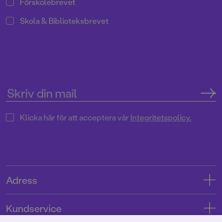
Förskolebrevet
Skola & Biblioteksbrevet
Klicka här för att acceptera vår
Integritetspolicy.
Adress
Adress
Kundservice
08-769 88 00