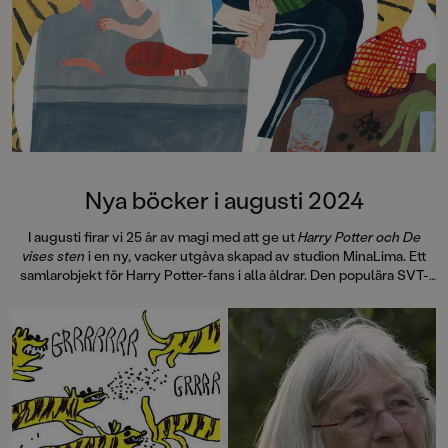
Björnpojken för barn och unga.
Efter att ha arbetat på Sveriges
Radio och Dagens Nyheter är han
numera förlagschef och förläggare
på Piratförlaget.
I Himmelsbarnet har han
inspirerats av sin egen familjs
historia under andra världskriget.
Nya böcker i augusti 2024
I augusti firar vi 25 år av magi med att ge ut
Harry Potter och De
vises sten
i en ny, vacker utgåva skapad av studion MinaLima. Ett
samlarobjekt för Harry Potter-fans i alla åldrar. Den populära SVT-
serien Agenterna har blivit bok! Häng med de modiga och smarta
agenterna när de löser de svåraste brotten i Krimsta City och sätter
dit de farligaste skurkarna. Dessutom får vi pyssla med Alfons
Åberg, köra traktor med Halvan, läsa om några av världens största
fotbollsstjärnor och få reda på hur det känns att dö av böldpest.
Och mycket, mycket mer ... Välkommen till en ny bokmånad!