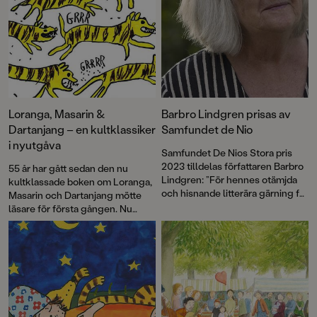
Loranga, Masarin &
Barbro Lindgren prisas av
Dartanjang – en kultklassiker
Samfundet de Nio
i nyutgåva
Samfundet De Nios Stora pris
2023 tilldelas författaren Barbro
55 år har gått sedan den nu
Lindgren: ”För hennes otämjda
kultklassade boken om Loranga,
och hisnande litterära gärning för
Masarin och Dartanjang mötte
alla åldrar.”
läsare för första gången. Nu
kommer en ny fin utgåva med
samma klassiska illustrationer
som originalet, men i färg för en
ännu mer sprakande
läsupplevelse och med ett
nyskrivet efterord av Barbro
Lindgren som vi publicerar här.
Dessutom berättar Helena Viale