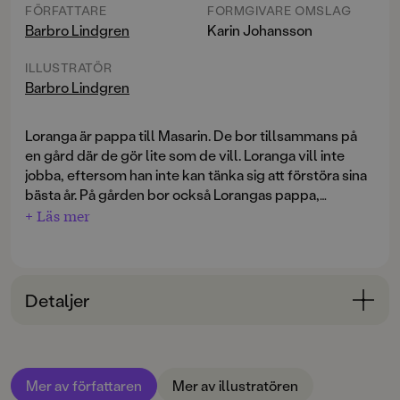
FÖRFATTARE
FORMGIVARE OMSLAG
Barbro Lindgren
Karin Johansson
ILLUSTRATÖR
Barbro Lindgren
Loranga är pappa till Masarin. De bor tillsammans på
en gård där de gör lite som de vill. Loranga vill inte
jobba, eftersom han inte kan tänka sig att förstöra sina
bästa år. På gården bor också Lorangas pappa,
Dartanjang, som är ganska klen och virrig av sig. Ena
+ Läs mer
En befriande galen berättelse, till glädje för nya och
dagen är han rörmokare, nästa hund, och emellanåt är
gamla läsare!
Loranga, Loranga
utkom första gången
han sig själv och då är det inte alls roligt. Masarin tar
1970, men är fortfarande minst sagt modern med sina
det mesta med ro, vilket är bra när man har en lada full
lekfulla, livsbejakande och absurda karaktärer i en
av hungriga tigrar och en giraff som springer runt och
Detaljer
tillvaro utan måsten och pekpinnar. Den här nya fina
stjäl sängar och förstör garagetak ...
utgåvan har samma klassiska illustrationer som
Bokinformation
originalet, men nu i färg för en ännu mer sprakande
läsupplevelse.
ÅLDERSGRUPP
Mer av författaren
Mer av illustratören
6-9