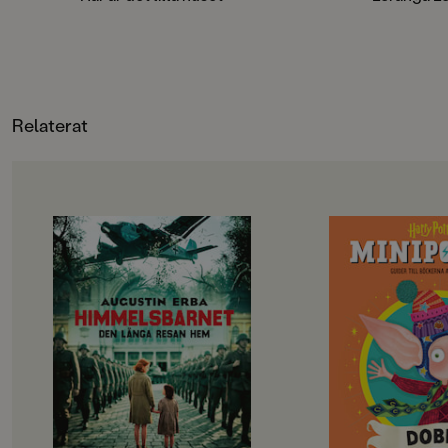
böckerna.
gången 1970, men är
minst sagt modern 
lekfulla, livsbejaka
karaktärer i en till
och pekpinnar. Den 
utgåvan har samma k
Relaterat
illustrationer som o
nu i färg för en änn
sprakande läsupplev
OM BOKEN
OM BOKEN
När tolvåriga Felicia lämnar sitt
En rolig, informativ 
hem i Loftahammar för att
Harry Potter-världen
tillsammans med sina föräldrar
oförglömliga karaktä
hälsa på morföräldrarna i
För de nya Harry Po
Budapest, händer det
som ännu inte uppt
fruktansvärda. Flygplanet kraschar
trollkarlsvärlden!
och Felicia är den enda som
När träffades Dobby
överlever. Plötsligt står hon ensam i
Potter? Varför är st
en värld som håller på att
Dobby vet, och hur f
förändras. Året är 1939 och Europa
Hogwarts?I serien
rustar för krig.
kan du läsa mer om