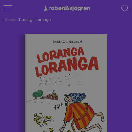
Böcker
/
Loranga Loranga