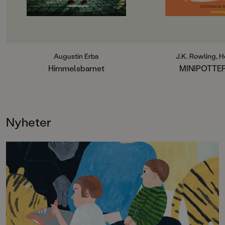
I sina morföräldrars stora,
andra karaktärerna i
främmande hus där barn ska ”synas
fantastiska trollkarl
men inte höras”, känner sig Felicia
redo för svävande tå
alltmer ensam och olycklig. Det
katastrofer och en v
talas ett språk hon inte förstår och
husalf ...En värld a
till huset kommer en strid ström av
och vänskap
Augustin Erba
J.K. Rowling, 
högt uppsatta uniformsklädda
väntar!Fyrfärgsillus
Himmelsbarnet
MINIPOTTER
gäster som säger ”Heil Hitler” och
Helen Brady.
hyllar den tyska führern. Allt
Felicia vill är att komma tillbaka till
Loftahammar, till havet och till sin
älskade katt Iris. Så hon fattar ett
Nyheter
livsfarligt beslut: Hon ska rymma
och ta sig hela vägen
hem.Himmelsbarnet – den långa
resan hem är en gripande och
spännande berättelse om mod,
vänskap och hopp i en tid då
världen höll på att falla
sönder.Augustin Erba är författare
och journalist. Han har skrivit flera
hyllade romaner för barn och
vuxna, senast vikingaberättelsen