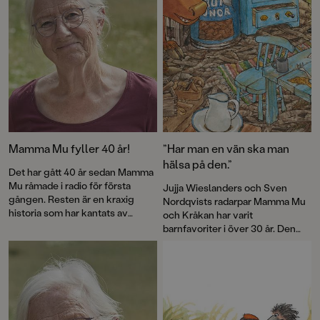
Mamma Mu fyller 40 år!
”Har man en vän ska man
hälsa på den.”
Det har gått 40 år sedan Mamma
Mu råmade i radio för första
Jujja Wieslanders och Sven
gången. Resten är en kraxig
Nordqvists radarpar Mamma Mu
historia som har kantats av
och Kråkan har varit
försäljningssuccé, roliga visor
barnfavoriter i över 30 år. Den
och priser – och framför allt
nya bilderboken
Mamma Mu blir
kärlek till fantasin. Nu firas
ledsen
är en varm berättelse om
jubileet med en ny pekbok:
vänskap och försoning.
Kråkans kläder
.