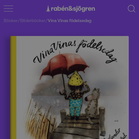
Böcker
/
Bilderböcker
/
Vina Vinas födelsedag