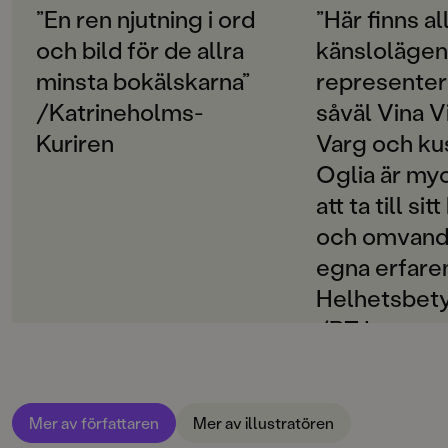
Svenska
”En ren njutning i ord
”Här finns al
och bild för de allra
känslolägen
SPRÅK
Svenska
minsta bokälskarna”
represente
/Katrineholms-
såväl Vina 
PUBLICERINGSDATUM
2020-09-25
Kuriren
Varg och kus
Oglia är myc
INLÄSARE
att ta till sit
Jujja Wieslander
och omvandla
Produktion
egna erfare
Produktdetaljer
Helhetsbetyg
/BTJ
ISBN
9789129727043
FORMAT
Inbunden
,
,
Mer av författaren
Mer av illustratören