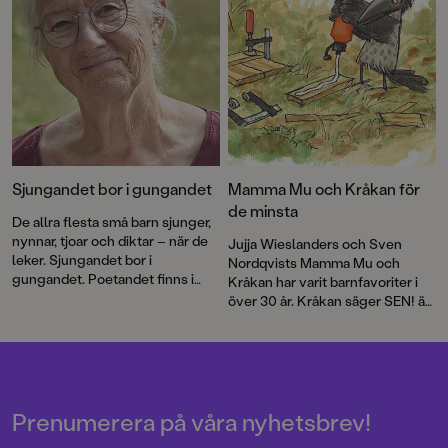
Sjungandet bor i gungandet
Mamma Mu och Kråkan för
de minsta
De allra flesta små barn sjunger,
nynnar, tjoar och diktar – när de
Jujja Wieslanders och Sven
leker. Sjungandet bor i
Nordqvists Mamma Mu och
gungandet. Poetandet finns i
Kråkan har varit barnfavoriter i
spretandet med armar och ben
över 30 år. Kråkan säger SEN! är
och med orden som ska
en ny, underfundig berättelse för
formuleras, skriver Jujja
de allra yngsta läsarna.
Wieslander.
Prenumerera på våra nyhetsbrev!