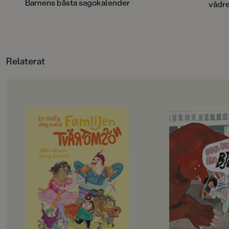
Barnens bästa sagokalender
vädre
Sjöberg, Catarina Kruusval, Ebba
Forslind, Ellen Karlsson, Laura Di
Francesco, Ulf Löfgren, Katarina Kuick,
Johanna Kristiansson, Poul Ströyer,
Lotta Geffenblad, Sanna Borell
Relaterat
OM BOKEN
OM BOKEN
Det här är familjen Tvärtomsson -
Jempa och jag är väl
en helt vanlig familj som har
typ. Hennes mamma
kalsongerna utanpå byxorna,
Hawaii, och så har 
precis som alla andra. Det är helg
häftiga saker. Radio
och då ska familjen hitta på något
lasersvärd och en eg
riktigt roligt, bestämmer barnen.
Men det passar aldrig
Det blir storstädning! NEEEEJ,
alla häftiga saker.
skriker föräldrarna, de vill gå till
– Det går inte nu, fö
badhuset och dinosauriemuseum!
städat, säger Jempa.
Okej, suckar barnen, men först
på landet.
måste föräldrarna få på sig skor och
Jempa är också helt 