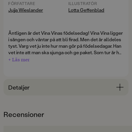
FÖRFATTARE
ILLUSTRATÖR
Jujja Wieslander
Lotta Geffenblad
Äntligen är det Vina Vinas födelsedag! Vina Vina ligger
i sängen och väntar på att bli firad. Men det är alldeles
tyst. Varg vet ju inte hur man gör på födelsedagar. Han
vet inte att man ska sjunga och ge paket. Som tur är har
Vina Vina en kusin som vet. Med världens fart (i en båt
+ Läs mer
med åtta motorer på) kommer Kvist Oglia och ordnar
kalas.
Jujja Wieslander är en av våra mest älskade
Detaljer
barnboksskapare. Hon är en mästare på att förvandla
de enklaste vardagshändelser till stora äventyr i de
Bokinformation
små barnens värld. Alla känner Jujja Wieslanders
ÅLDERSGRUPP
världsberömda bilderbokskaraktärer Mamma Mu och
Recensioner
0-3
Kråkan. Vina Vina är en spännande bekantskap för de
lite yngre barnen.
ORIGINALSPRÅK