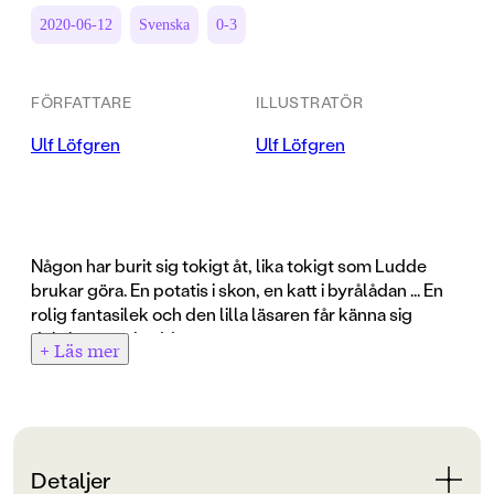
2020-06-12
Svenska
0-3
FÖRFATTARE
ILLUSTRATÖR
Ulf Löfgren
Ulf Löfgren
Någon har burit sig tokigt åt, lika tokigt som Ludde
brukar göra. En potatis i skon, en katt i byrålådan ... En
rolig fantasilek och den lilla läsaren får känna sig
duktigare än Ludde.
+ Läs mer
Detaljer