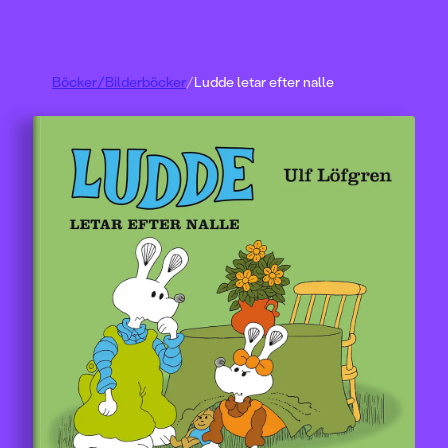
Böcker
/
Bilderböcker
/
Ludde letar efter nalle