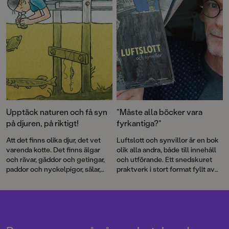
läsas om och om igen!
Upptäck naturen och få syn
”Måste alla böcker vara
på djuren, på riktigt!
fyrkantiga?”
Att det finns olika djur, det vet
Luftslott och synvillor är en bok
varenda kotte. Det finns älgar
olik alla andra, både till innehåll
och rävar, gäddor och getingar,
och utförande. Ett snedskuret
paddor och nyckelpigor, sälar,
praktverk i stort format fyllt av
maskar, kråkor, fjärilar och många
tankeväckande bilder i Björn
fler. Men hur får man se dem i
Bergenholtz omisskännliga stil.
verkligheten? Det vet Björn
Bergenholtz som i en ny bok
delar med sig av sina bästa tips.