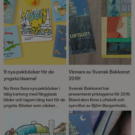
augusti!
9 nya pekböcker för de
Vinnare av Svensk Bokkonst
yngsta läsarna!
2019!
Nu finns flera nya pekböcker i
Svensk Bokkonst har
tålig kartong med färgglada
presenterat pristagarna för 2019.
bilder och lagom lång text för de
Bland dem finns Luftslott och
yngsta. Böcker som väcker
synvillor av Björn Bergenholtz
lusten till naturen, som skildrar
och Min syster är ett spöke av
naturens under och bjuder på
Lena Sjöberg.
kära återseenden med Alfons
Åberg, Lilla Anna och den lilla
kaninen Obi. Böcker som tål att