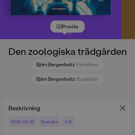
Provläs
Den zoologiska trädgården
Björn Bergenholtz
Författare
Björn Bergenholtz
Illustratör
Beskrivning
2022-06-10
Svenska
3-6