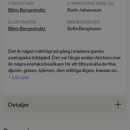
FÖRFATTARE
FORMGIVARE OMSLAG
Björn Bergenholtz
Karin Johansson
ILLUSTRATÖR
MEDIEKONTAKT
Björn Bergenholtz
Sofia Bengtsson
Det är något märkligt på gång i stadens gamla
zoologiska trädgård. Det var länge sedan det kom mer
än några enstaka besökare för att titta på alla de fina
djuren: grisen, björnen, den ståtliga älgen, kossan och
alla de tokiga hönorna. Dag efter dag, år ut och år in,
+ Läs mer
har den trötta djurparksdirektören matat alla djuren
och städat alla burarna helt på egen hand. Men när han
en morgon råkar försova sig får han väldigt bråttom när
alla djuren ska tillbaka in i sina burar, och då förändras
Detaljer
allt. Plötsligt är hela djurparken proppfull av
förundrade besökare som pekar, fotar och filmar. De
Bokinformation
har aldrig sett på maken, vilken fantastisk gris, så stor
ÅLDERSGRUPP
och lurvig! Och en björn med knorr på svansen, aldrig