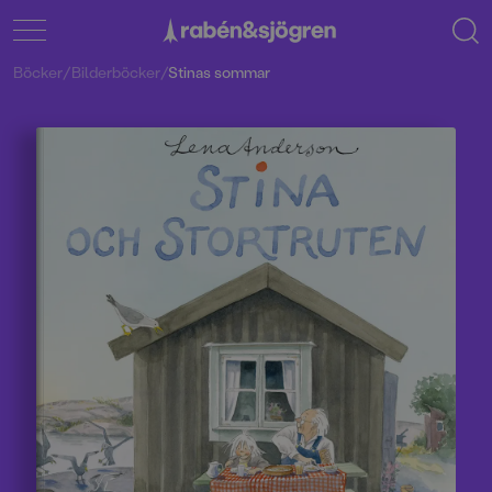
Böcker
/
Bilderböcker
/
Stinas sommar