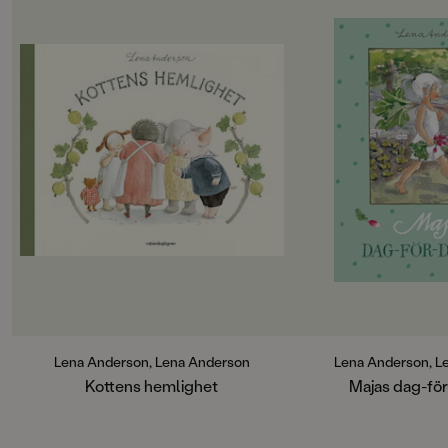
OM BOKEN
Maja är en av Lena 
älskade figurer. N
efterlängtade dagbo
Det här är inte en bok
att skriva i! Det finn
plats att notera föd
ihåg och annat smått
under ett helt år. D
med glada, roliga oc
En bedårande evigh
Lena Anderson, Lena Anderson
Lena Anderson, L
Kottens hemlighet
Majas dag-fö