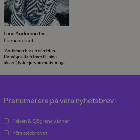
Lena Anderson får
Lidmanpriset
”Anderson har en särdeles
förmåga att nå fram till sina
läsare”, lyder juryns motivering.
Prenumerera på våra nyhetsbrev!
Rabén & Sjögrens vänner
Förskolebrevet