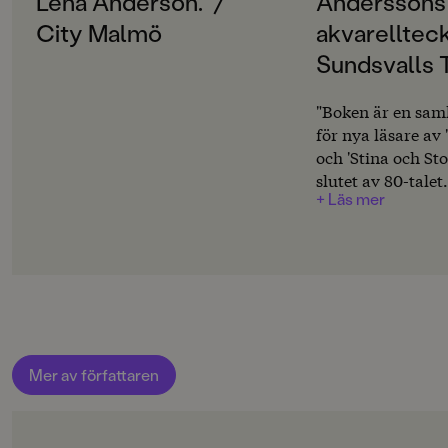
Lena Anderson.” /
Anderssons 
SPRÅK
Svenska
City Malmö
akvarellteck
Sundsvalls 
PUBLICERINGSDATUM
2021-12-15
"Boken är en sam
INLÄSARE
för nya läsare av 
Sissela Kyle
och 'Stina och Sto
slutet av 80-talet
Produktion
+ Läs mer
alltså dubbelt up
Anderssons ljuvli
Produktdetaljer
akvarellteckninga
djur och natur, r
ISBN
som leker som ba
9789129736489
gammaldags, ski
miljöer."Susanne
FORMAT
Kartonnage
,
Sundsvalls Tidni
Mer av författaren