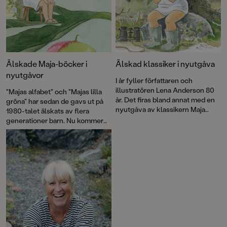
Älskade Maja-böcker i
Älskad klassiker i nyutgåva
nyutgåvor
I år fyller författaren och
illustratören Lena Anderson 80
"Majas alfabet" och "Majas lilla
år. Det firas bland annat med en
gröna" har sedan de gavs ut på
nyutgåva av klassikern Maja
1980-talet älskats av flera
tittar på naturen.
generationer barn. Nu kommer
båda böckerna i lätt bearbetade
nyutgåvor!