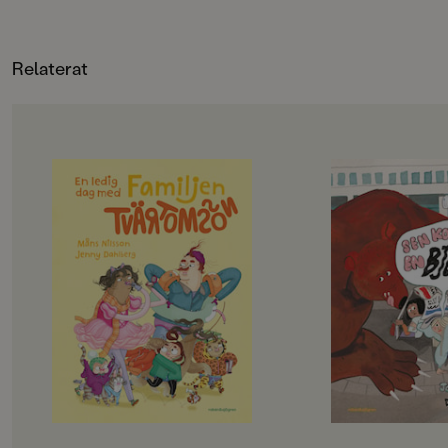
Relaterat
OM BOKEN
OM BOKEN
Det här är familjen Tvärtomsson -
Jempa och jag är väl
en helt vanlig familj som har
typ. Hennes mamma
kalsongerna utanpå byxorna,
Hawaii, och så har 
precis som alla andra. Det är helg
häftiga saker. Radio
och då ska familjen hitta på något
lasersvärd och en eg
riktigt roligt, bestämmer barnen.
Men det passar aldrig
Det blir storstädning! NEEEEJ,
alla häftiga saker.
skriker föräldrarna, de vill gå till
– Det går inte nu, fö
badhuset och dinosauriemuseum!
städat, säger Jempa.
Okej, suckar barnen, men först
på landet.
måste föräldrarna få på sig skor och
Jempa är också helt 
jacka, och det tar en evig tid. På
En dag kommer hon p
badhuset måste man springa, så
gömma oss, och sen s
man inte ramlar och slår sig, och på
Den går till Ljusdal,