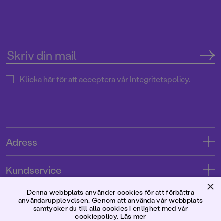
Klicka här för att acceptera vår
Integritetspolicy.
Adress
Adress
Kundservice
08-769 88 00
×
Kontakta oss
Denna webbplats använder cookies för att förbättra
Förlaget
användarupplevelsen. Genom att använda vår webbplats
Tryckerigatan 4
Kundservice
samtycker du till alla cookies i enlighet med vår
cookiepolicy.
Läs mer
Om oss
103 12 Stockholm