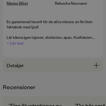
Marion Billet
Rebecka Neumann
En garanterad favorit för de allra minsta: en fin liten
faktabok med ljud!
Lär känna igen lejonet, elefanten, apan, flodhästen,
pandan och papegojan. Både hur de ser ut och hur de
+ Läs mer
låter. Peka på djuret, tryck på knappen och hör hur det
pratar.
Rolig och stadig bok med glada och tilltalande bilder.
Detaljer
Bokinformation
ÅLDERSGRUPP
Recensioner
0-3
ORIGINALTITEL
La jungle
”Fina illustrationer av
”De här små