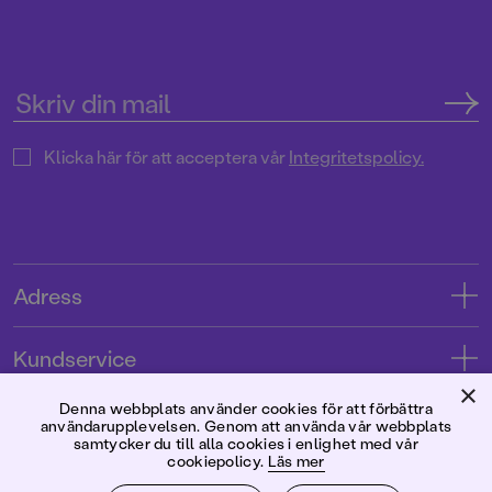
Klicka här för att acceptera vår
Integritetspolicy.
Adress
Adress
Kundservice
08-769 88 00
×
Kontakta oss
Denna webbplats använder cookies för att förbättra
Förlaget
användarupplevelsen. Genom att använda vår webbplats
Tryckerigatan 4
Kundservice
samtycker du till alla cookies i enlighet med vår
cookiepolicy.
Läs mer
Om oss
103 12 Stockholm
Följ oss
Användarvillkor intressenter