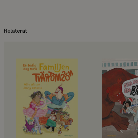
150
FORMAT
Board book
,
Board book
Relaterat
OM BOKEN
OM BOKEN
Det här är familjen Tvärtomsson -
Jempa och jag är väl
en helt vanlig familj som har
typ. Hennes mamma
kalsongerna utanpå byxorna,
Hawaii, och så har 
precis som alla andra. Det är helg
häftiga saker. Radio
och då ska familjen hitta på något
lasersvärd och en eg
riktigt roligt, bestämmer barnen.
Men det passar aldrig
Det blir storstädning! NEEEEJ,
alla häftiga saker.
skriker föräldrarna, de vill gå till
– Det går inte nu, fö
badhuset och dinosauriemuseum!
städat, säger Jempa.
Okej, suckar barnen, men först
på landet.
måste föräldrarna få på sig skor och
Jempa är också helt 
jacka, och det tar en evig tid. På
En dag kommer hon p