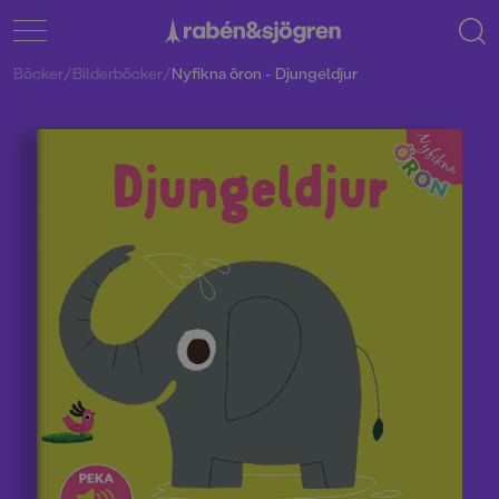
Böcker
/
Bilderböcker
/
Nyfikna öron - Djungeldjur