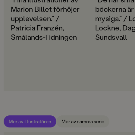
Marion Billet förhöjer
böckerna är 
ORIGINALSPRÅK
Franska
upplevelsen.” /
mysiga.” / L
Patricia Franzén,
Lockne, Da
ÖVERSÄTTARE
Marianne Lindfors
Smålands-Tidningen
Sundsvall
SPRÅK
Svenska
SERIE
Nyfikna öron
PUBLICERINGSDATUM
2022-12-02
Produktion
MILJÖMÄRKNING
Mer av illustratören
Mer av samma serie
Ja