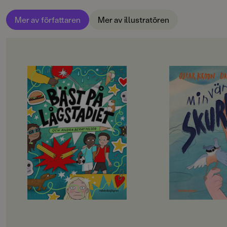
Mer av författaren
Mer av illustratören
OM BOKEN
OM BOKEN
Här har vi samlat ett gäng guldkorn
Skurken var min allr
från senaste årens utgivning samt
vän. Sen bara försv
några favoriter från Bara för dig på
lågstadiet, och sist men inte minst
Man kan tro att fåglar
två nyskrivna bidrag. Det är
Att alla nötväckor är
berättelser om familj, kompisar,
precis som alla spar
rädslor och längtan. Om husdjur
varandra. Så är det i
och nya klasskompisar, om en sjuk
mer som människor, 
pappa och om att få vara den man
och olika på samma 
är. Antologin innehåller också
Det vet Tårtan. För e
serier och tänkvärda dikter och är
vinterdag sitter fåge
rikt illustrerad. Något för alla helt
fönsterblecket, en t
enkelt – perfekt för klassrummet!
med bestämd blick 
över ögonen. Som en
Snart kommer hon f