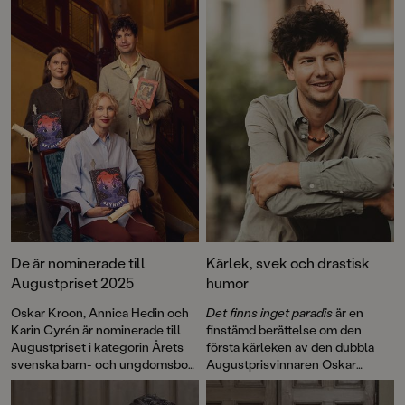
De är nominerade till
Kärlek, svek och drastisk
Augustpriset 2025
humor
Oskar Kroon, Annica Hedin och
Det finns inget paradis
är en
Karin Cyrén är nominerade till
finstämd berättelse om den
Augustpriset i kategorin Årets
första kärleken av den dubbla
svenska barn- och ungdomsbok
Augustprisvinnaren Oskar
för
Det finns inget paradis
Kroon.
respektive
Osynligt
. Priset delas