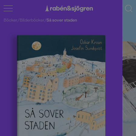
Böcker
/
Bilderböcker
/
Så sover staden