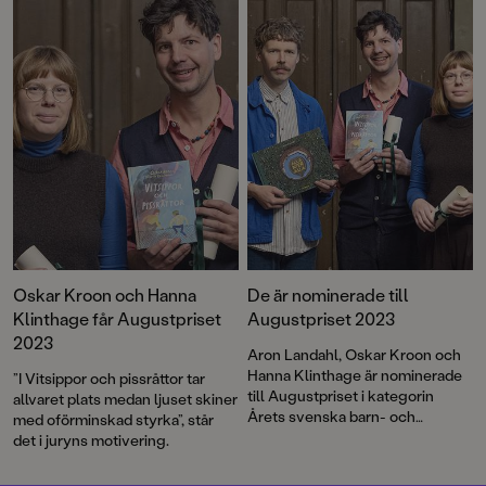
ut den 24 november vid
Augustgalan på Dramaten i
Stockholm.
Oskar Kroon och Hanna
De är nominerade till
Klinthage får Augustpriset
Augustpriset 2023
2023
Aron Landahl, Oskar Kroon och
Hanna Klinthage är nominerade
”I Vitsippor och pissråttor tar
till Augustpriset i kategorin
allvaret plats medan ljuset skiner
Årets svenska barn- och
med oförminskad styrka”, står
ungdomsbok för
Alla äter alla
det i juryns motivering.
respektive
Vitsippor och
pissråttor
. Priset delas ut den 27