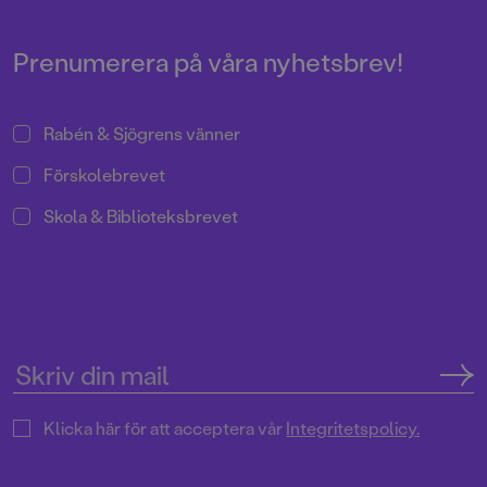
bokslukaråldern om en helknäpp
familj som, trots alla tokigheter,
kanske inte är så olik ens egen.
Prenumerera på våra nyhetsbrev!
Rabén & Sjögrens vänner
Förskolebrevet
Skola & Biblioteksbrevet
Klicka här för att acceptera vår
Integritetspolicy.