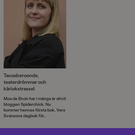
Masken, Vildbiet och de andra
lifehackberoende går rakt in i
superhjältarna i den nya
mellanålderns universum med
bokserien Äventyr för
challenges, skolpjäser, knäppa
Superhjältar. I nya faktaböcker
syskon och första kärleken.
får vi lära oss om både mens och
om Stormaktstiden. Och så får vi
reda på vad äppelkänslan är i en
ny bilderbok av systrarna
AdBåge. Välkommen till en
fullmatad bokmånad!
Tacosberoende,
teaterdrömmar och
kärlekstrassel
Moa de Bruin har i många år drivit
bloggen Spiderchick. Nu
kommer hennes första bok, Vera
Svansons dagbok för
tacoälskare och
halloweenfantaster. En rapp och
skrattframkallande berättelse för