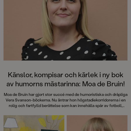
Känslor, kompisar och kärlek i ny bok
av humorns mästarinna: Moa de Bruin!
Moa de Bruin har gjort stor succé med de humoristiska och dråpliga
Vera Svanson-böckerna. Nu äntrar hon högstadiekorridorerna i en
rolig och fartfylld berättelse som kan innehålla spår av fotboll,
mopeder och pudlar. Just det, kan även innehålla små, små spår av
en urspårad fest. Möt Algot Algotsson!