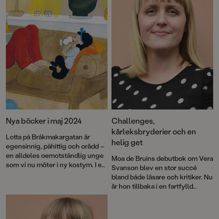
Nya böcker i maj 2024
Challenges,
kärleksbryderier och en
Lotta på Bråkmakargatan är
helig get
egensinnig, påhittig och orädd –
en alldeles oemotståndlig unge
Moa de Bruins debutbok om Vera
som vi nu möter i ny kostym. I en
Svanson blev en stor succé
helt ny bokserie av Martin
bland både läsare och kritiker. Nu
Olczak förenas klassens emotjej
är hon tillbaka i en fartfylld
och poppiskille i kampen mot
berättelse med mycket humor
blodtörstiga odjur. Vi återvänder
och dråpligheter. Vera Svansons
till Rosenhill och träffar Röda
dagbok för vloggstjärnor och