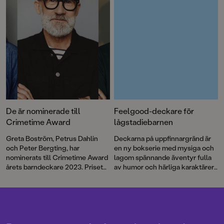
Dahlin och Mattias Andersson.
De är nominerade till
Feelgood-deckare för
Crimetime Award
lågstadiebarnen
Greta Boström, Petrus Dahlin
Deckarna på uppfinnargränd är
och Peter Bergting, har
en ny bokserie med mysiga och
nominerats till Crimetime Award
lagom spännande äventyr fulla
årets barndeckare 2023. Priset
av humor och härliga karaktärer.
delas ut till en
Följ med Alva och Abbe när de
barnboksförfattare som skriver
utreder mysterier med
deckare eller spänning för barn
försvunna ormar och stulna
6–12 år. Nu kan du vara med och
racerbilar.
rösta!