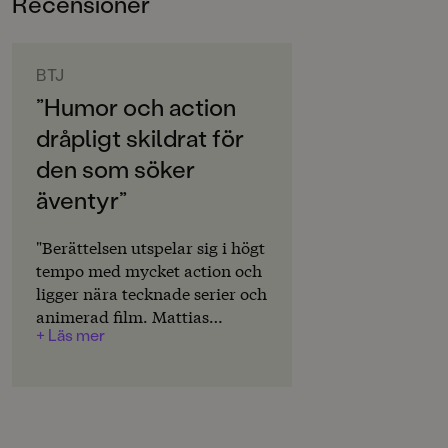
Recensioner
6-9
"Humor och action dråpligt skildrat för den som söker
ORIGINALSPRÅK
äventyr." BTJ om
Avloppsmonstret
Svenska
BTJ
”Humor och action
”Ett lättillgängligt actionäventyr som passar den
SPRÅK
äventyrssökande.” BTJ om
Burritobanditerna
dråpligt skildrat för
Svenska
den som söker
SERIE
äventyr”
Pozzis Pizza Express
PUBLICERINGSDATUM
"Berättelsen utspelar sig i högt
2026-05-08
tempo med mycket action och
ligger nära tecknade serier och
LÄSORDNING
animerad film. Mattias
2
+ Läs mer
Anderssons bilder i fyrfärg
förstärker intrycket av
Produktion
serie/animation. Humor och
action dråpligt skildrat för
PAPPER
den som söker äventyr."
Arctic Matt