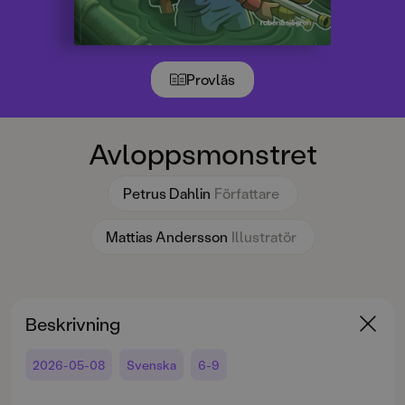
Provläs
Avloppsmonstret
Petrus Dahlin
Författare
Mattias Andersson
Illustratör
Beskrivning
2026-05-08
Svenska
6-9