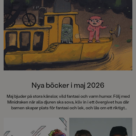
Nya böcker i maj 2026
Maj bjuder på stora känslor, vild fantasi och varm humor. Följ med
Minidraken när alla djuren ska sova, kliv in i ett övergivet hus där
barnen skapar plats för fantasi och lek, och läs om ett riktigt
kissnödigt förskolegäng med fullt kaos i toakön. Möt tjejerna från
den älskade SVT-serien Tjejer och häng med i deras vardag där
kompisarna betyder allt. Och läs en somrig berättelse om vänskap
som förändras – och om att slut faktiskt kan vara början på nåt nytt.