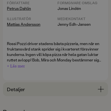
FÖRFATTARE
FORMGIVARE OMSLAG
Petrus Dahlin
Jonas Lindén
ILLUSTRATÖR
MEDIEKONTAKT
Mattias Andersson
Jenny Edh-Jansen
Rossi Pozzi driver stadens bästa pizzeria, men när en
fruktansvärd stank sprider sig i kvarteret försvinner
kunderna. Ingen vill köpa pizza när hela gatan luktar
ruttet avlopp! Bob, Mira och Monday bestämmer sig
för att ta reda på vad som händer. Jakten leder dem
+ Läs mer
Med Miras stridshår, Bobs superhörsel, och Mondays
ner i mörka tunnlar under staden – och rakt in i ett kaos
flygförmåga blir jakten både farligare och roligare än
av fajtingkaniner, galna experiment och ett växande
de någonsin kunnat ana. Men ska tre barn, några
fettmonster som hotar att svämma över hela stan.
spadar och massor av olivolja verkligen räcka för att
Detaljer
stoppa monstret?
Bokinformation
Ett halsbrytande, fartfyllt äventyr med
ÅLDERSGRUPP
fyrfärgsillustrationer av Mattias Andersson.