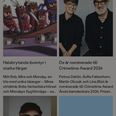
Välkommen till en ny fullmatad bokmånad!
Halsbrytande äventyr i
De är nominerade till
starka färger
Crimetime Award 2024
Möt Bob, Mira och Monday, en
Petrus Dahlin, Sofia Falkenhem,
trio med unika talanger – Miras
Martin Olczak och Lina Blixt är
stridshår, Bobs fantastiska hörsel
nominerade till Crimetime Award
och Mondays flygförmåga – som
Årets barndeckare 2024. Priset
kommer väl till pass i
delas ut till en
Burritobanditerna
. Boken är
barnboksförfattare som skriver
första delen i Pozzis Pizza
deckare eller spänning för barn
Express, en helt ny serie för
6–12 år. Nu kan du vara med och
lågstadieläsarna av Petrus
rösta!