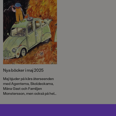
machokultur. Den innehåller
både lättillgängliga fakta och
massor av praktiska tips och
listor. För illustrationerna står
debutanten Viktor Westberg –
till vardags tatuerare.
Nya böcker i maj 2025
Maj bjuder på kära återseenden
med Agenterna, Skoldeckarna,
Måna Gast och Familjen
Monstersson, men också på helt
nya bekantskaper som
Andromeda och de andra
medlemmarna i UFO-klubben. I
maj kommer också en