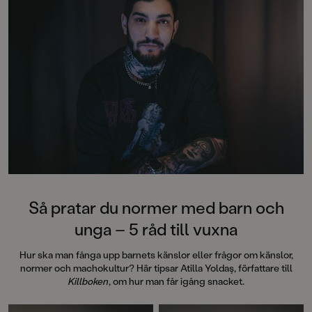
SVT Barn och sina tidigare
barnböcker om skogen, rymden,
kroppen, dinosaurier, hajar och
vulkaner. De lekfulla och roliga
bilderna är skapade av Mattias
Andersson, känd från bland annat
Kamratposten.I samma serie: Enkla
och roliga fakta om rymden,
dinosaurier, kroppen, hajar,
vulkaner och giftiga djur.
Så pratar du normer med barn och
unga – 5 råd till vuxna
Hur ska man fånga upp barnets känslor eller frågor om känslor,
normer och machokultur? Här tipsar Atilla Yoldaş, författare till
Killboken
, om hur man får igång snacket.