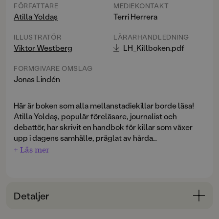
FÖRFATTARE
MEDIEKONTAKT
Atilla Yoldaş
Terri Herrera
ILLUSTRATÖR
LÄRARHANDLEDNING
Viktor Westberg
LH_Killboken.pdf
FORMGIVARE OMSLAG
Jonas Lindén
Här är boken som alla mellanstadiekillar borde läsa!
Atilla Yoldaş, populär föreläsare, journalist och
debattör, har skrivit en handbok för killar som växer
upp i dagens samhälle, präglat av hårda
manlighetsnormer och machokultur. Ett samhälle som
+ Läs mer
vill forma dem till tuffa grabbar som biter ihop, blir
Atilla Yoldaş förklarar på ett enkelt och personligt sätt
utåtagerande och mår dåligt i tystnad. Men det finns
vad manlighet och machokultur egentligen handlar
en annan väg att gå!
om. Han tar upp ämnen som puberteten, normer,
Detaljer
känslor, våld, samtycke, relationer, anti-pluggkultur,
homofobi, psykisk ohälsa och positiva och negativa
Bokinformation
förebilder. Genom att prata om de här sakerna så tidigt