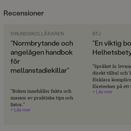
Atilla Yoldaş har tidigare skrivit
Mansboken och Typiskt
som möjligt kan vi i förlängningen förebygga några av
ÅLDERSGRUPP
killar!.
Recensioner
de samhällsproblem som kopplas till destruktiva
9-12
manlighetsnormer.
ORIGINALSPRÅK
Svenska
GRUNDSKOLLÄRAREN
BTJ
”Normbrytande och
”En viktig bo
SPRÅK
angelägen handbok
Helhetsbety
Svenska
för
PUBLICERINGSDATUM
"Språket är levan
mellanstadiekillar”
2025-05-23
direkt tilltal och
förklara komplic
Produktion
företeelser på ett 
"Boken innehåller fakta och
+ Läs mer
som bör passa m
Produktdetaljer
massor av praktiska tips och
mycket bra. Urva
listor."
och valda exempe
ISBN
+ Läs mer
medievärldar visa
9789129747157
har stor kunskap 
FORMAT
kring de utmanin