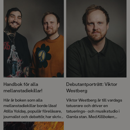
Handbok för alla
Debutantporträtt: Viktor
mellanstadiekillar!
Westberg
Här är boken som alla
Viktor Westberg är till vardags
mellanstadiekillar borde läsa!
tatuerare och driver en
Atilla Yoldaş, populär föreläsare,
tatuerings- och musikstudio i
journalist och debattör, har skrivit
Gamla stan. Med
Killboken
,
en handbok för killar om hur man
skriven av Atilla Yoldaş,
blir fri från skadliga normer och
debuterar han som illustratör.