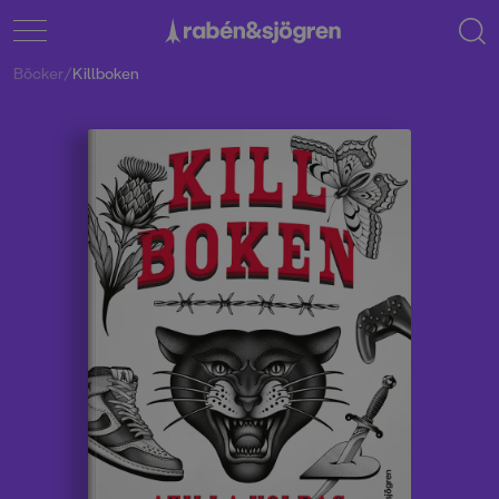
Böcker
/
Killboken