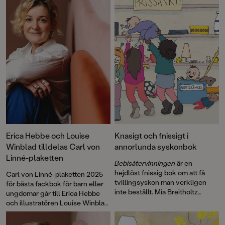
Erica Hebbe och Louise
Knasigt och fnissigt i
Winblad tilldelas Carl von
annorlunda syskonbok
Linné-plaketten
Bebisåtervinningen
är en
hejdlöst fnissig bok om att få
Carl von Linné-plaketten 2025
tvillingsyskon man verkligen
för bästa fackbok för barn eller
inte beställt. Mia Breitholtz
ungdomar går till Erica Hebbe
debuterar som textförfattare
och illustratören Louise Winblad
tillsammans med Louise
för
MENS – allt du vill veta (och
hejhejvardag
Winblad, som gjort
ännu mer)
.