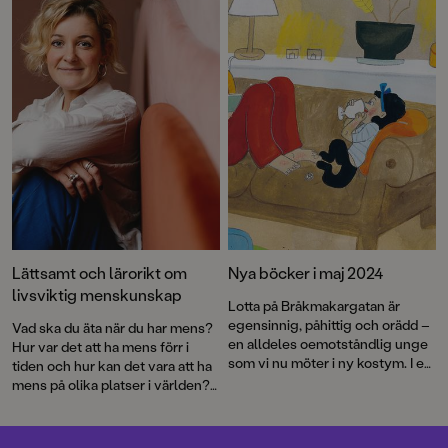
sig känd för sina humoristiska
illustrationer som skildrar
föräldraskapets alla sidor.
Lättsamt och lärorikt om
Nya böcker i maj 2024
livsviktig menskunskap
Lotta på Bråkmakargatan är
egensinnig, påhittig och orädd –
Vad ska du äta när du har mens?
en alldeles oemotståndlig unge
Hur var det att ha mens förr i
som vi nu möter i ny kostym. I en
tiden och hur kan det vara att ha
helt ny bokserie av Martin
mens på olika platser i världen?
Olczak förenas klassens emotjej
Hur ser det egentligen ut med
och poppiskille i kampen mot
de mens-kliga rättigheterna i
blodtörstiga odjur. Vi återvänder
världen och vilka är