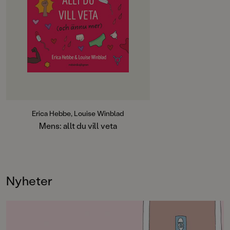
kanske haft mens ett tag. Eller för
dig som helt enkelt bara vill lära dig
mer om mens.Hälften av alla
människor på jorden har, kommer
att få eller har haft mens. 800
miljoner har mens just idag. Med
tanke på det är det egentligen
märkligt att så få pratar om det. I
den här boken får du lära dig allt du
behöver veta om mens: vad som
händer i kroppen när du får mens,
vad det finns för olika mensskydd
Erica Hebbe, Louise Winblad
och hur du kan ta hand om dig
Mens: allt du vill veta
själv på ett så bra sätt som möjligt
under mensen. Vad ska du äta när
du har mens? Hur var det att ha
mens förr i tiden och hur kan det
vara på olika platser i världen? Hur
Nyheter
ser det egentligen ut med de mens-
kliga rättigheterna i världen och
vilka är menshjältarna?MENS – allt
du vill veta ger dig kunskap,
trygghet, kraft och självkänsla så att