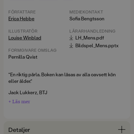
FÖRFATTARE
MEDIEKONTAKT
Erica Hebbe
Sofia Bengtsson
ILLUSTRATÖR
LÄRARHANDLEDNING
Louise Winblad
LH_Mens.pdf
Bildspel_Mens.pptx
FORMGIVARE OMSLAG
Pernilla Qvist
"En riktig pärla. Boken kan läsas av alla oavsett kön
eller ålder."
Jack Lukkerz, BTJ
+ Läs mer
MENS – allt du vill veta
är för dig som snart ska få mens,
som nyss fått mens eller som kanske haft mens ett tag.
Eller för dig som helt enkelt bara vill lära dig mer om
mens.
Detaljer