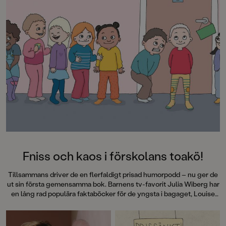
du är rustad för livet med mens. En
bok full av viktiga fakta och
peppande mens-tips, roligt och
klurigt illustrerat av Louise
Winblad, alias hejhejvardag!
Fniss och kaos i förskolans toakö!
Tillsammans driver de en flerfaldigt prisad humorpodd – nu ger de
ut sin första gemensamma bok. Barnens tv-favorit Julia Wiberg har
en lång rad populära faktaböcker för de yngsta i bagaget, Louise
Winblad är tecknaren bakom @hejhejvardag som illustrerar allt fler
barnböcker. I
Toakön
bjuder de på fniss och kaos i förskolans toakö.