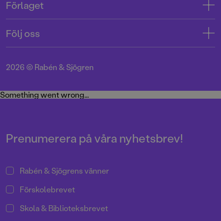
Förlaget
Tryckerigatan 4
Kundservice
Om oss
103 12 Stockholm
Följ oss
Användarvillkor intressenter
Jobba hos oss
Org.nr: 556045-7748
Användarvillkor nyhetsbrev
Facebook
Manus
2026
©
Rabén & Sjögren
Integritetspolicy
Instagram
Medarbetare
Cookie Policy
Twitter
Something went wrong...
Miljö och hållbarhet
Pressrum
Prenumerera på våra nyhetsbrev!
Rabén & Sjögrens vänner
Förskolebrevet
Skola & Biblioteksbrevet