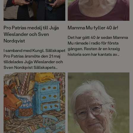
Pro Patrias medalj till Jujja
Mamma Mu fyller 40 år!
Wieslander och Sven
Det har gått 40 år sedan Mamma
Nordqvist
Mu råmade i radio för första
gången. Resten är en kraxig
I samband med Kungl. Sällskapet
historia som har kantats av
Pro Patrias årsmöte den 21 maj
försäljningssuccé, roliga visor
tilldelades Jujja Wieslander och
och priser – och framför allt
Sven Nordqvist Sällskapets
kärlek till fantasin. Nu firas
guldmedalj För medborgerliga
jubileet med en ny pekbok:
förtjänster i 8:e storleken.
Kråkans kläder
.