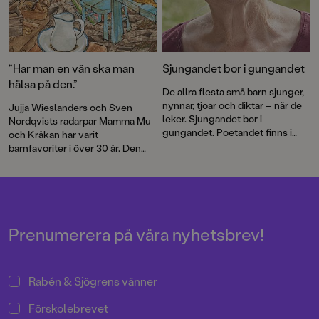
”Har man en vän ska man
Sjungandet bor i gungandet
hälsa på den.”
De allra flesta små barn sjunger,
nynnar, tjoar och diktar – när de
Jujja Wieslanders och Sven
leker. Sjungandet bor i
Nordqvists radarpar Mamma Mu
gungandet. Poetandet finns i
och Kråkan har varit
spretandet med armar och ben
barnfavoriter i över 30 år. Den
och med orden som ska
nya bilderboken
Mamma Mu blir
formuleras, skriver Jujja
ledsen
är en varm berättelse om
Wieslander.
vänskap och försoning.
Prenumerera på våra nyhetsbrev!
Rabén & Sjögrens vänner
Förskolebrevet