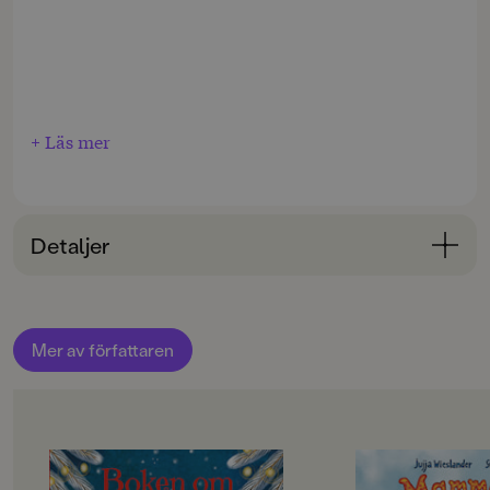
+ Läs mer
Detaljer
Bokinformation
ÅLDERSGRUPP
Mer av författaren
3-6
ORIGINALSPRÅK
Svenska
OM BOKEN
OM BOKEN
SPRÅK