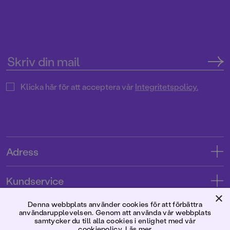
Klicka här för att acceptera vår
Integritetspolicy.
Adress
Adress
Kundservice
08-769 88 00
×
Kontakta oss
Denna webbplats använder cookies för att förbättra
Förlaget
användarupplevelsen. Genom att använda vår webbplats
Tryckerigatan 4
Kundservice
samtycker du till alla cookies i enlighet med vår
cookiepolicy.
Läs mer
Om oss