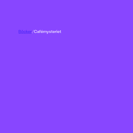
Böcker
/
Cafémysteriet